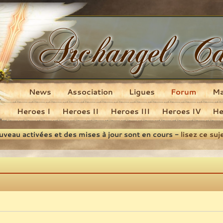
News
Association
Ligues
Forum
M
Heroes I
Heroes II
Heroes III
Heroes IV
He
ouveau activées et des mises à jour sont en cours -
lisez ce suj