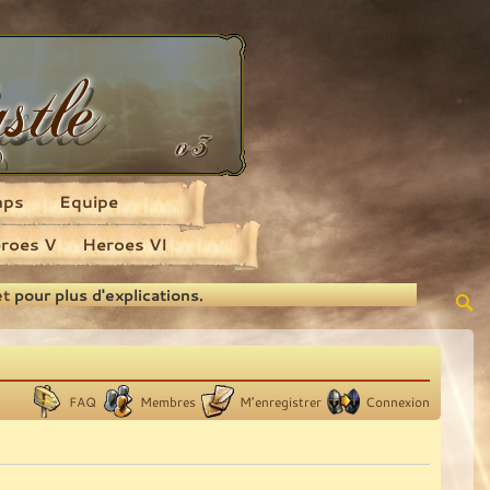
aps
Equipe
roes V
Heroes VI
et
pour plus d'explications.
FAQ
Membres
M’enregistrer
Connexion