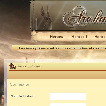
Heroes I
Heroes II
Heroes
Recherche
Les inscriptions sont à nouveau activées et des mi
Index du forum
Connexion
Nom d’utilisateur: