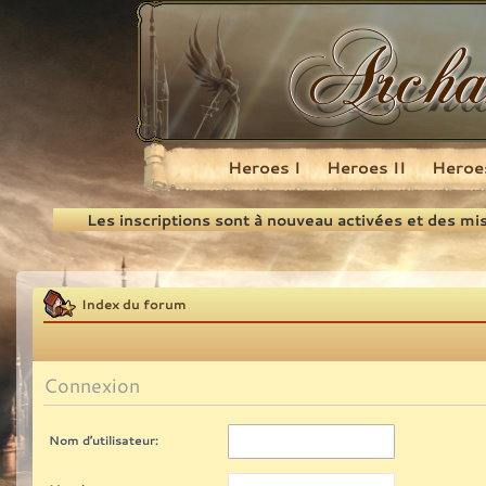
Heroes I
Heroes II
Heroes
Recherche
Les inscriptions sont à nouveau activées et des mi
Index du forum
Connexion
Nom d’utilisateur: