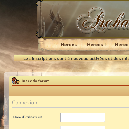
Heroes I
Heroes II
Heroes
Recherche
Les inscriptions sont à nouveau activées et des mi
Index du forum
Connexion
Nom d’utilisateur: