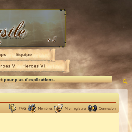
aps
Equipe
roes V
Heroes VI
et
pour plus d'explications.
FAQ
Membres
M’enregistrer
Connexion