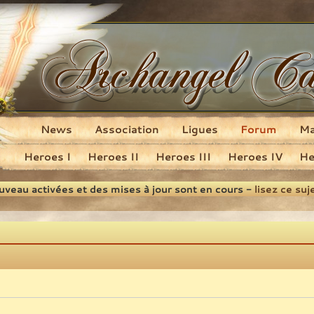
News
Association
Ligues
Forum
M
Heroes I
Heroes II
Heroes III
Heroes IV
He
ouveau activées et des mises à jour sont en cours -
lisez ce suj