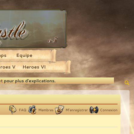
aps
Equipe
roes V
Heroes VI
et
pour plus d'explications.
FAQ
Membres
M’enregistrer
Connexion