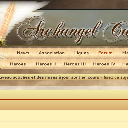
News
Association
Ligues
Forum
M
Heroes I
Heroes II
Heroes III
Heroes IV
He
ouveau activées et des mises à jour sont en cours -
lisez ce suj