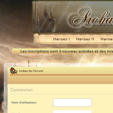
Heroes I
Heroes II
Heroes
Recherche
Les inscriptions sont à nouveau activées et des mi
Index du forum
Connexion
Nom d’utilisateur: