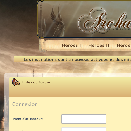
Heroes I
Heroes II
Heroes
Recherche
Les inscriptions sont à nouveau activées et des mi
Index du forum
Connexion
Nom d’utilisateur: