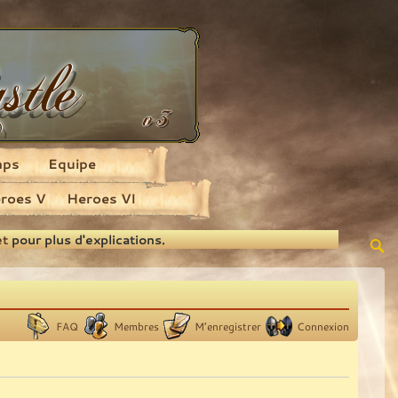
aps
Equipe
roes V
Heroes VI
et
pour plus d'explications.
FAQ
Membres
M’enregistrer
Connexion