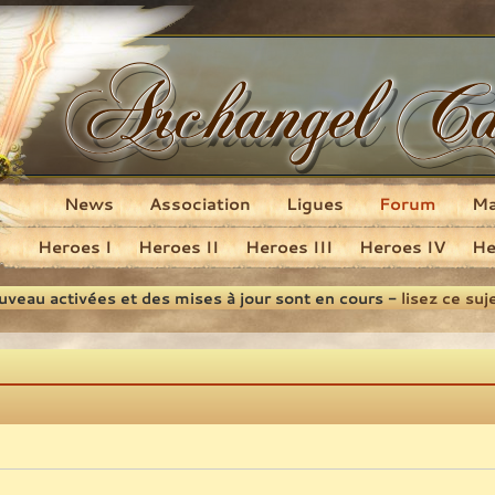
News
Association
Ligues
Forum
M
Heroes I
Heroes II
Heroes III
Heroes IV
He
ouveau activées et des mises à jour sont en cours -
lisez ce suj