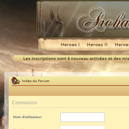
Heroes I
Heroes II
Heroes
Recherche
Les inscriptions sont à nouveau activées et des mi
Index du forum
Connexion
Nom d’utilisateur: