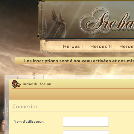
Heroes I
Heroes II
Heroes
Recherche
Les inscriptions sont à nouveau activées et des mi
Index du forum
Connexion
Nom d’utilisateur: