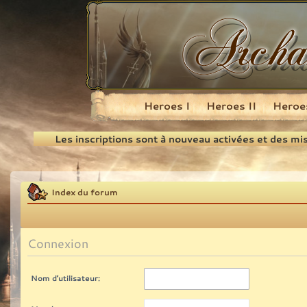
Heroes I
Heroes II
Heroes
Recherche
Les inscriptions sont à nouveau activées et des mi
Index du forum
Connexion
Nom d’utilisateur: