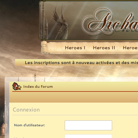
Heroes I
Heroes II
Heroes
Recherche
Les inscriptions sont à nouveau activées et des mi
Index du forum
Connexion
Nom d’utilisateur: