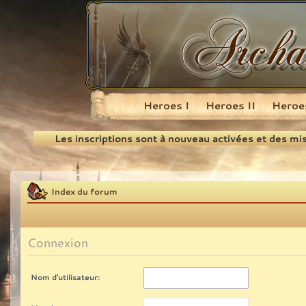
Heroes I
Heroes II
Heroes
Recherche
Les inscriptions sont à nouveau activées et des mi
Index du forum
Connexion
Nom d’utilisateur: