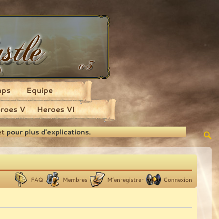
aps
Equipe
roes V
Heroes VI
et
pour plus d'explications.
FAQ
Membres
M’enregistrer
Connexion