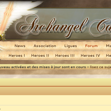
News
Association
Ligues
Forum
M
Heroes I
Heroes II
Heroes III
Heroes IV
He
ouveau activées et des mises à jour sont en cours -
lisez ce suj
?