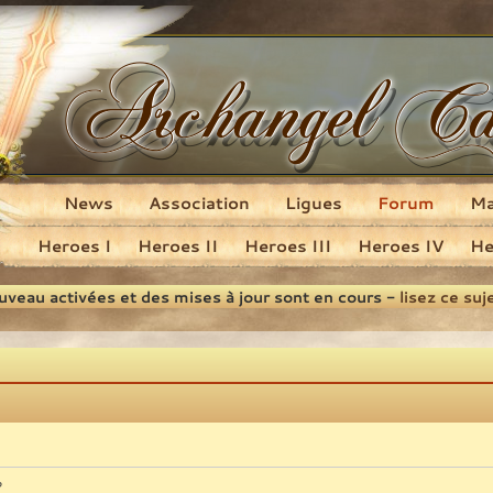
News
Association
Ligues
Forum
M
Heroes I
Heroes II
Heroes III
Heroes IV
He
ouveau activées et des mises à jour sont en cours -
lisez ce suj
?