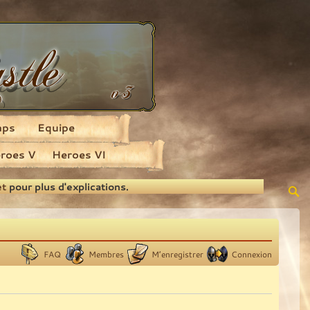
aps
Equipe
roes V
Heroes VI
et
pour plus d'explications.
FAQ
Membres
M’enregistrer
Connexion