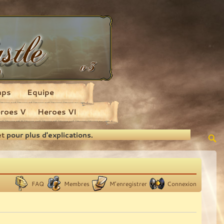
aps
Equipe
roes V
Heroes VI
et
pour plus d'explications.
FAQ
Membres
M’enregistrer
Connexion