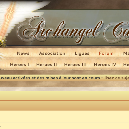
News
Association
Ligues
Forum
M
Heroes I
Heroes II
Heroes III
Heroes IV
He
ouveau activées et des mises à jour sont en cours -
lisez ce suj
?