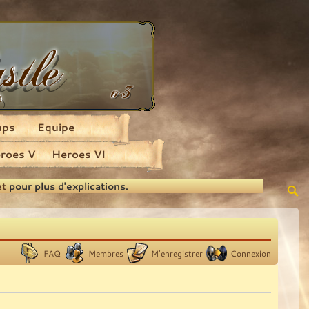
aps
Equipe
roes V
Heroes VI
et
pour plus d'explications.
FAQ
Membres
M’enregistrer
Connexion