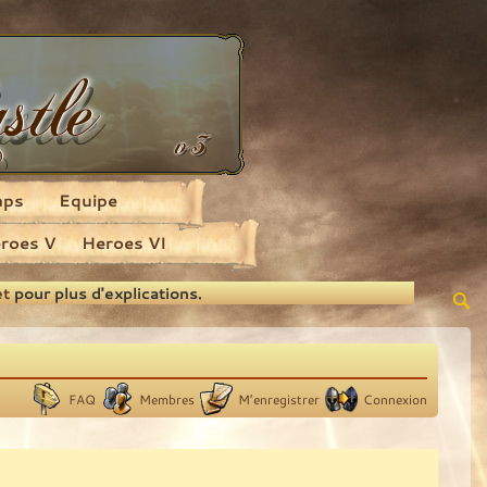
aps
Equipe
roes V
Heroes VI
et
pour plus d'explications.
FAQ
Membres
M’enregistrer
Connexion