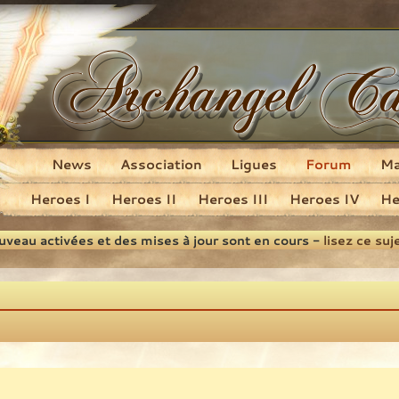
News
Association
Ligues
Forum
M
Heroes I
Heroes II
Heroes III
Heroes IV
He
ouveau activées et des mises à jour sont en cours -
lisez ce suj