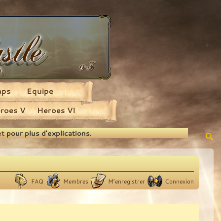
aps
Equipe
roes V
Heroes VI
et
pour plus d'explications.
FAQ
Membres
M’enregistrer
Connexion