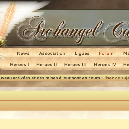
News
Association
Ligues
Forum
M
Heroes I
Heroes II
Heroes III
Heroes IV
He
ouveau activées et des mises à jour sont en cours -
lisez ce suj