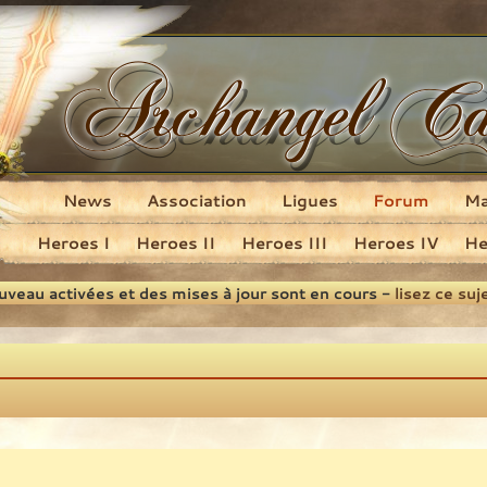
News
Association
Ligues
Forum
M
Heroes I
Heroes II
Heroes III
Heroes IV
He
ouveau activées et des mises à jour sont en cours -
lisez ce suj