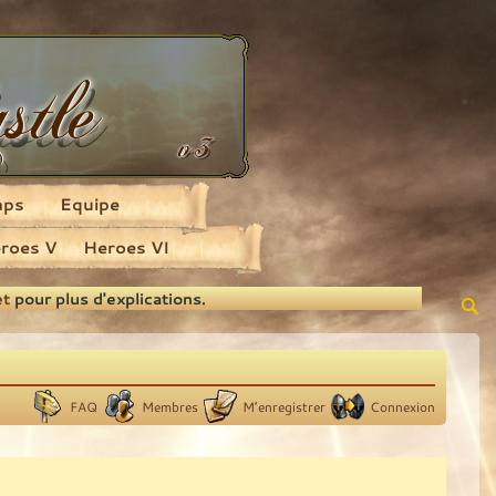
aps
Equipe
roes V
Heroes VI
et
pour plus d'explications.
FAQ
Membres
M’enregistrer
Connexion