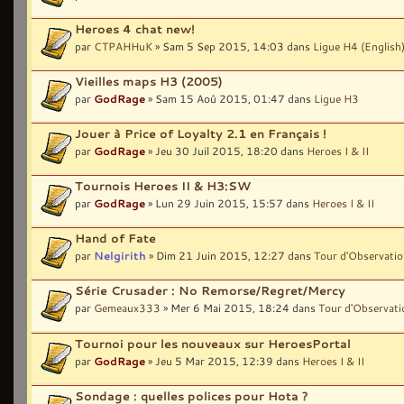
Heroes 4 chat new!
par
CTPAHHuK
» Sam 5 Sep 2015, 14:03 dans
Ligue H4 (English
Vieilles maps H3 (2005)
par
GodRage
» Sam 15 Aoû 2015, 01:47 dans
Ligue H3
Jouer à Price of Loyalty 2.1 en Français !
par
GodRage
» Jeu 30 Juil 2015, 18:20 dans
Heroes I & II
Tournois Heroes II & H3:SW
par
GodRage
» Lun 29 Juin 2015, 15:57 dans
Heroes I & II
Hand of Fate
par
Nelgirith
» Dim 21 Juin 2015, 12:27 dans
Tour d'Observati
Série Crusader : No Remorse/Regret/Mercy
par
Gemeaux333
» Mer 6 Mai 2015, 18:24 dans
Tour d'Observati
Tournoi pour les nouveaux sur HeroesPortal
par
GodRage
» Jeu 5 Mar 2015, 12:39 dans
Heroes I & II
Sondage : quelles polices pour Hota ?