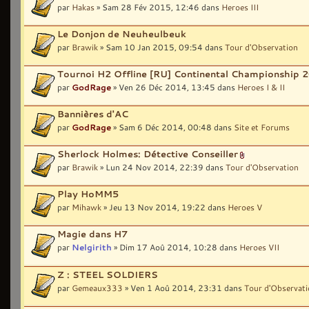
par
Hakas
» Sam 28 Fév 2015, 12:46 dans
Heroes III
Le Donjon de Neuheulbeuk
par
Brawik
» Sam 10 Jan 2015, 09:54 dans
Tour d'Observation
Tournoi H2 Offline [RU] Continental Championship 
par
GodRage
» Ven 26 Déc 2014, 13:45 dans
Heroes I & II
Bannières d'AC
par
GodRage
» Sam 6 Déc 2014, 00:48 dans
Site et Forums
Sherlock Holmes: Détective Conseiller
par
Brawik
» Lun 24 Nov 2014, 22:39 dans
Tour d'Observation
Play HoMM5
par
Mihawk
» Jeu 13 Nov 2014, 19:22 dans
Heroes V
Magie dans H7
par
Nelgirith
» Dim 17 Aoû 2014, 10:28 dans
Heroes VII
Z : STEEL SOLDIERS
par
Gemeaux333
» Ven 1 Aoû 2014, 23:31 dans
Tour d'Observat