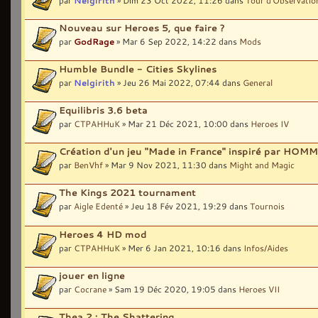
Nouveau sur Heroes 5, que faire ?
par
GodRage
» Mar 6 Sep 2022, 14:22 dans
Mods
Humble Bundle - Cities Skylines
par
Nelgirith
» Jeu 26 Mai 2022, 07:44 dans
General
Equilibris 3.6 beta
par
CTPAHHuK
» Mar 21 Déc 2021, 10:00 dans
Heroes IV
Création d'un jeu "Made in France" inspiré par HOMM
par
BenVhf
» Mar 9 Nov 2021, 11:30 dans
Might and Magic
The Kings 2021 tournament
par
Aigle Edenté
» Jeu 18 Fév 2021, 19:29 dans
Tournois
Heroes 4 HD mod
par
CTPAHHuK
» Mer 6 Jan 2021, 10:16 dans
Infos/Aides
jouer en ligne
par
Cocrane
» Sam 19 Déc 2020, 19:05 dans
Heroes VII
Thea 2 : The Shattering