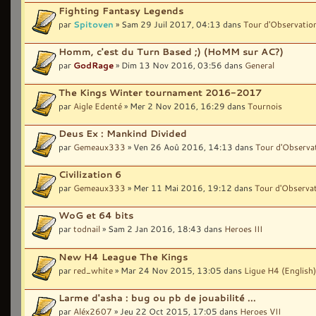
Fighting Fantasy Legends
par
Spitoven
» Sam 29 Juil 2017, 04:13 dans
Tour d'Observatio
Homm, c'est du Turn Based ;) (HoMM sur AC?)
par
GodRage
» Dim 13 Nov 2016, 03:56 dans
General
The Kings Winter tournament 2016-2017
par
Aigle Edenté
» Mer 2 Nov 2016, 16:29 dans
Tournois
Deus Ex : Mankind Divided
par
Gemeaux333
» Ven 26 Aoû 2016, 14:13 dans
Tour d'Observa
Civilization 6
par
Gemeaux333
» Mer 11 Mai 2016, 19:12 dans
Tour d'Observa
WoG et 64 bits
par
todnail
» Sam 2 Jan 2016, 18:43 dans
Heroes III
New H4 League The Kings
par
red_white
» Mar 24 Nov 2015, 13:05 dans
Ligue H4 (English)
Larme d'asha : bug ou pb de jouabilité ...
par
Aléx2607
» Jeu 22 Oct 2015, 17:05 dans
Heroes VII