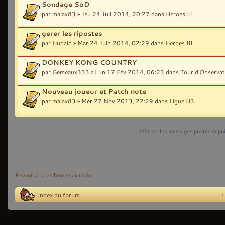
Sondage SoD
par
malax83
» Jeu 24 Juil 2014, 20:27 dans
Heroes III
gerer les ripostes
par
Hubald
» Mar 24 Juin 2014, 02:29 dans
Heroes III
DONKEY KONG COUNTRY
par
Gemeaux333
» Lun 17 Fév 2014, 06:23 dans
Tour d'Observat
Nouveau joueur et Patch note
par
malax83
» Mer 27 Nov 2013, 22:29 dans
Ligue H3
Afficher les messages postés depu
Revenir à la recherche avancée
Index du forum
L