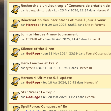
Recherche d'un vieux topic "Concours de création de 
par
le pingouin surgele
» Lun 25 Mai 2026, 22:34 dans
Heroes V
Réactivation des inscriptions et mise à jour à venir
par
Morrock
» Mer 29 Oct 2025, 00:53 dans
Site et Forums
Join to Heroes 4 new tournament
par
CTPAHHuK
» Sam 16 Aoû 2025, 14:42 dans
Ligue H4
Silence of the Siren
par
GodRage
» Lun 18 Nov 2024, 23:39 dans
Tour d'Observatio
Hero Lancher et Era 2
par
tyrael
» Dim 21 Juil 2024, 19:21 dans
Heroes III
Heroes 4 Ultimate 9.4 update
par
GodRage
» Jeu 18 Avr 2024, 20:42 dans
Heroes IV
Star Wars : Le Topic
par
GodRage
» Jeu 28 Mar 2024, 14:23 dans
General
SpellForce: Conquest of Eo
par
Nelgirith
» Dim 23 Oct 2022, 11:26 dans
Tour d'Observatio