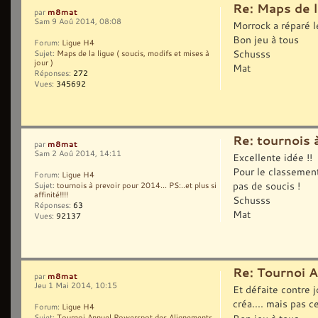
Re: Maps de la
m8mat
par
Sam 9 Aoû 2014, 08:08
Morrock a réparé l
Bon jeu à tous
Forum:
Ligue H4
Schusss
Sujet:
Maps de la ligue ( soucis, modifs et mises à
jour )
Mat
Réponses:
272
Vues:
345692
Re: tournois à
m8mat
par
Sam 2 Aoû 2014, 14:11
Excellente idée !!
Pour le classement 
Forum:
Ligue H4
pas de soucis !
Sujet:
tournois à prevoir pour 2014... PS:..et plus si
affinité!!!!
Schusss
Réponses:
63
Mat
Vues:
92137
Re: Tournoi 
m8mat
par
Jeu 1 Mai 2014, 10:15
Et défaite contre j
créa.... mais pas c
Forum:
Ligue H4
Sujet:
Tournoi Annuel Powerspot des Alignements