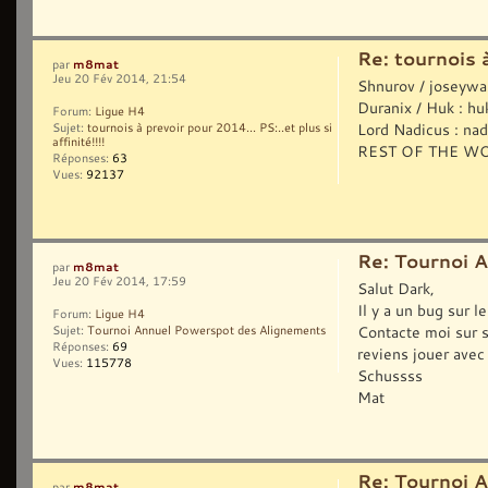
Re: tournois à
m8mat
par
Jeu 20 Fév 2014, 21:54
Shnurov / joseywal
Duranix / Huk : h
Forum:
Ligue H4
Lord Nadicus : nad
Sujet:
tournois à prevoir pour 2014... PS:..et plus si
affinité!!!!
REST OF THE WO
Réponses:
63
Vues:
92137
Re: Tournoi 
m8mat
par
Jeu 20 Fév 2014, 17:59
Salut Dark,
Il y a un bug sur l
Forum:
Ligue H4
Contacte moi sur s
Sujet:
Tournoi Annuel Powerspot des Alignements
Réponses:
69
reviens jouer avec 
Vues:
115778
Schussss
Mat
Re: Tournoi 
m8mat
par