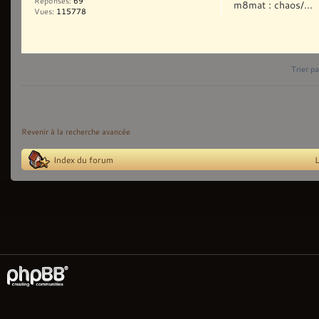
Réponses:
69
m8mat : chaos/...
Vues:
115778
Trier pa
Revenir à la recherche avancée
Index du forum
L