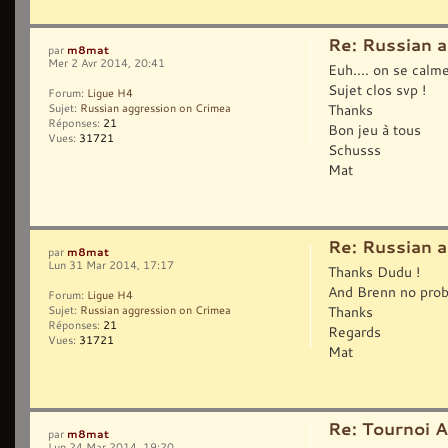
Re: Russian 
m8mat
par
Mer 2 Avr 2014, 20:41
Euh.... on se calm
Sujet clos svp !
Forum:
Ligue H4
Thanks
Sujet:
Russian aggression on Crimea
Réponses:
21
Bon jeu à tous
Vues:
31721
Schusss
Mat
Re: Russian 
m8mat
par
Lun 31 Mar 2014, 17:17
Thanks Dudu !
And Brenn no probl
Forum:
Ligue H4
Thanks
Sujet:
Russian aggression on Crimea
Réponses:
21
Regards
Vues:
31721
Mat
Re: Tournoi 
m8mat
par
Lun 24 Mar 2014, 19:20