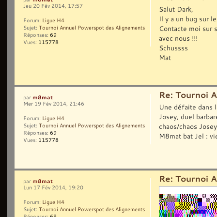
Jeu 20 Fév 2014, 17:57
Salut Dark,
Il y a un bug sur l
Forum:
Ligue H4
Contacte moi sur s
Sujet:
Tournoi Annuel Powerspot des Alignements
Réponses:
69
avec nous !!!
Vues:
115778
Schussss
Mat
Re: Tournoi 
m8mat
par
Mer 19 Fév 2014, 21:46
Une défaite dans l
Josey, duel barbar
Forum:
Ligue H4
chaos/chaos Josey
Sujet:
Tournoi Annuel Powerspot des Alignements
Réponses:
69
M8mat bat Jel : vie/
Vues:
115778
Re: Tournoi 
m8mat
par
Lun 17 Fév 2014, 19:20
Forum:
Ligue H4
Sujet:
Tournoi Annuel Powerspot des Alignements
Réponses:
69