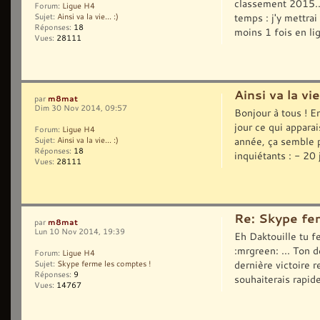
classement 2015...
Forum:
Ligue H4
temps : j'y mettrai
Sujet:
Ainsi va la vie... :)
Réponses:
18
moins 1 fois en lig
Vues:
28111
Ainsi va la vie.
m8mat
par
Dim 30 Nov 2014, 09:57
Bonjour à tous ! E
jour ce qui appara
Forum:
Ligue H4
année, ça semble p
Sujet:
Ainsi va la vie... :)
Réponses:
18
inquiétants : - 20 
Vues:
28111
Re: Skype fe
m8mat
par
Lun 10 Nov 2014, 19:39
Eh Daktouille tu f
:mrgreen: ... Ton 
Forum:
Ligue H4
dernière victoire 
Sujet:
Skype ferme les comptes !
Réponses:
9
souhaiterais rapid
Vues:
14767