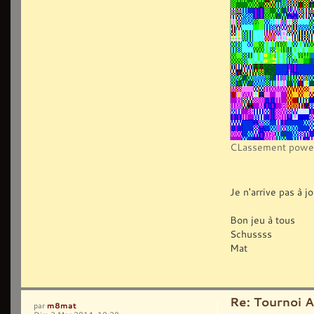
CLassement power
Je n'arrive pas à 
Bon jeu à tous
Schussss
Mat
Re: Tournoi 
m8mat
par