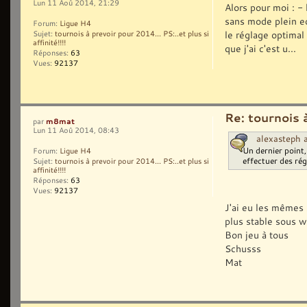
Lun 11 Aoû 2014, 21:29
Alors pour moi : -
sans mode plein ec
Forum:
Ligue H4
le réglage optimal
Sujet:
tournois à prevoir pour 2014... PS:..et plus si
affinité!!!!
que j'ai c'est u...
Réponses:
63
Vues:
92137
Re: tournois à
m8mat
par
Lun 11 Aoû 2014, 08:43
alexasteph a
Un dernier point,
Forum:
Ligue H4
effectuer des régla
Sujet:
tournois à prevoir pour 2014... PS:..et plus si
affinité!!!!
Réponses:
63
Vues:
92137
J'ai eu les mêmes 
plus stable sous w
Bon jeu à tous
Schusss
Mat