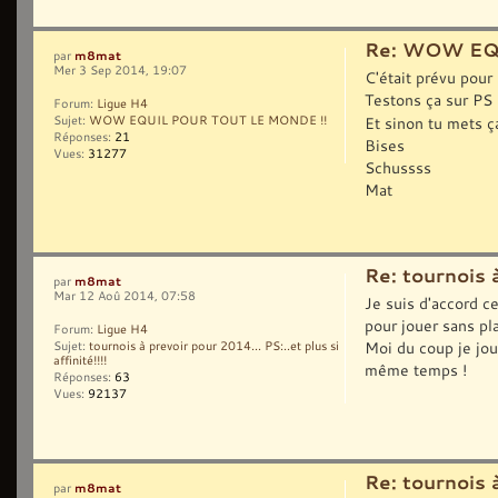
Re: WOW EQ
m8mat
par
Mer 3 Sep 2014, 19:07
C'était prévu pour 
Testons ça sur PS
Forum:
Ligue H4
Et sinon tu mets ça
Sujet:
WOW EQUIL POUR TOUT LE MONDE !!
Réponses:
21
Bises
Vues:
31277
Schussss
Mat
Re: tournois à
m8mat
par
Mar 12 Aoû 2014, 07:58
Je suis d'accord ce
pour jouer sans pl
Forum:
Ligue H4
Moi du coup je jou
Sujet:
tournois à prevoir pour 2014... PS:..et plus si
affinité!!!!
même temps !
Réponses:
63
Vues:
92137
Re: tournois à
m8mat
par