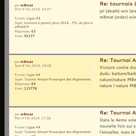
Re: tournois à
m8mat
par
Dim 9 Fév 2014, 14:27
jel (death) win lar
m8mat (order) win 
Forum:
Ligue H4
Sujet:
tournois à prevoir pour 2014... PS:..et plus si
affinité!!!!
Réponses:
63
Vues:
92137
Re: Tournoi 
m8mat
par
Sam 8 Fév 2014, 19:05
Victoire contre du
dudu: barbare/bar
Forum:
Ligue H4
nature/nature M8ma
Sujet:
Tournoi Annuel Powerspot des Alignements
Réponses:
69
nature / nature M8m
Vues:
115778
Re: Tournoi 
m8mat
par
Mar 4 Fév 2014, 17:38
Dans le 4eme volet
nouvelle fois sur s
Forum:
Ligue H4
l'emselbe, mais le 
Sujet:
Tournoi Annuel Powerspot des Alignements