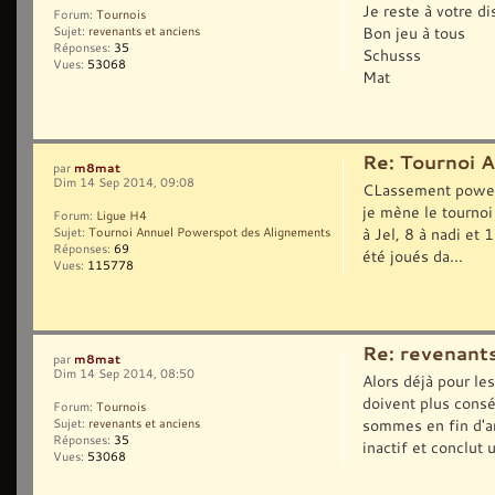
Je reste à votre di
Forum:
Tournois
Bon jeu à tous
Sujet:
revenants et anciens
Réponses:
35
Schusss
Vues:
53068
Mat
Re: Tournoi 
m8mat
par
Dim 14 Sep 2014, 09:08
CLassement powersp
je mène le tournoi 
Forum:
Ligue H4
à Jel, 8 à nadi et
Sujet:
Tournoi Annuel Powerspot des Alignements
Réponses:
69
été joués da...
Vues:
115778
Re: revenants
m8mat
par
Dim 14 Sep 2014, 08:50
Alors déjà pour les
doivent plus consé
Forum:
Tournois
sommes en fin d'an
Sujet:
revenants et anciens
Réponses:
35
inactif et conclut u
Vues:
53068