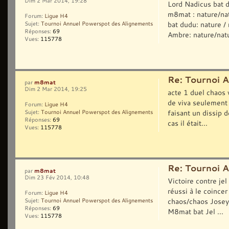
Dim 2 Mar 2014, 19:28
Lord Nadicus bat 
m8mat : nature/nat
Forum:
Ligue H4
bat dudu: nature /
Sujet:
Tournoi Annuel Powerspot des Alignements
Réponses:
69
Ambre: nature/nat
Vues:
115778
Re: Tournoi 
m8mat
par
Dim 2 Mar 2014, 19:25
acte 1 duel chaos 
de viva seulement 
Forum:
Ligue H4
faisant un dissip 
Sujet:
Tournoi Annuel Powerspot des Alignements
Réponses:
69
cas il était...
Vues:
115778
Re: Tournoi 
m8mat
par
Dim 23 Fév 2014, 10:48
Victoire contre jel
réussi à le coince
Forum:
Ligue H4
chaos/chaos Josey
Sujet:
Tournoi Annuel Powerspot des Alignements
Réponses:
69
M8mat bat Jel ...
Vues:
115778