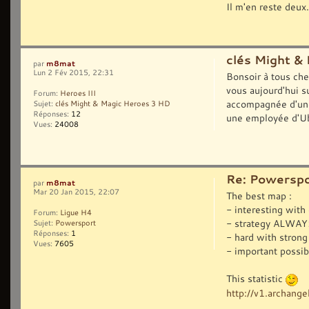
Il m'en reste deux..
clés Might &
m8mat
par
Lun 2 Fév 2015, 22:31
Bonsoir à tous che
vous aujourd'hui s
Forum:
Heroes III
accompagnée d'une 
Sujet:
clés Might & Magic Heroes 3 HD
Réponses:
12
une employée d'Ub
Vues:
24008
Re: Powerspo
m8mat
par
Mar 20 Jan 2015, 22:07
The best map :
- interesting with
Forum:
Ligue H4
- strategy ALWAYS
Sujet:
Powersport
Réponses:
1
- hard with strong
Vues:
7605
- important possib
This statistic
http://v1.archange