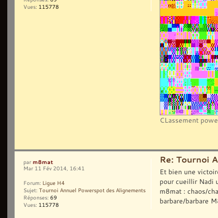
Vues:
115778
CLassement power
Re: Tournoi 
m8mat
par
Mar 11 Fév 2014, 16:41
Et bien une victoi
pour cueillir Nadi
Forum:
Ligue H4
m8mat : chaos/cha
Sujet:
Tournoi Annuel Powerspot des Alignements
Réponses:
69
barbare/barbare M8
Vues:
115778