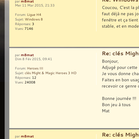
m8mat
par
Mer 11 Mar 2015, 21:33
Coucou, C'est la p
faut déjà ne pas j
Forum:
Ligue H4
fenêtre et ça tient
Sujet:
Windows 8
Réponses:
3
stable, et en mode 
Vues:
7146
Re: clés Mig
m8mat
par
Dim 8 Fév 2015, 09:41
Bonjour,
Adjugé pour cette 
Forum:
Heroes III
Je vous donne cha
Sujet:
clés Might & Magic Heroes 3 HD
Réponses:
12
Faites en bon usag
Vues:
24008
recevoir ce genre d
Bonne journée !!!
Bon jeu à tous
Mat
Re: clés Mig
m8mat
par