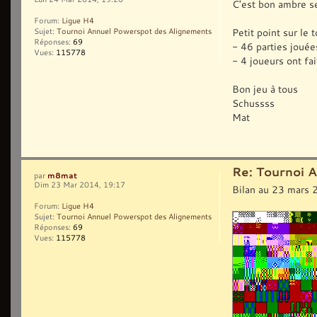
C'est bon ambre se
Forum:
Ligue H4
Petit point sur le t
Sujet:
Tournoi Annuel Powerspot des Alignements
Réponses:
69
- 46 parties jouée
Vues:
115778
- 4 joueurs ont fai
Bon jeu à tous
Schussss
Mat
Re: Tournoi 
m8mat
par
Dim 23 Mar 2014, 19:17
Bilan au 23 mars 2
Forum:
Ligue H4
Sujet:
Tournoi Annuel Powerspot des Alignements
Réponses:
69
Vues:
115778