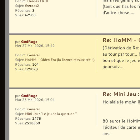
Forum:
Heroes I & II
(tant que t'as les 
Sujet:
fheroes2
Réponses:
3
d'autre chose ...
Vues:
42588
Re: HoMM - Ol
GodRage
par
Mer 27 Mai 2026, 15:42
(Dérivation de Re:
au tour par tour...
Forum:
General
bon et que le jeu 
Sujet:
HoMM - Olden Era (la licence ressuscitée !!)
Réponses:
104
poursuiv...
Vues:
129023
Re: Mini Jeu :
GodRage
par
Mar 26 Mai 2026, 15:04
Holalala le moAn i
Forum:
General
Sujet:
Mini Jeu : "Le jeu de la question."
Réponses:
2478
80 euros le HoMM a
Vues:
2518850
l'éditeur de carte
ans.