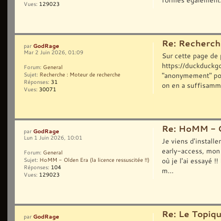
Vues:
129023
Re: Recherch
GodRage
par
Mar 2 Juin 2026, 01:09
Sur cette page de 
https://duckduckgo.
Forum:
General
"anonymement" pou
Sujet:
Recherche : Moteur de recherche
Réponses:
31
on en a suffisamme
Vues:
30071
Re: HoMM - Ol
GodRage
par
Lun 1 Juin 2026, 10:01
Je viens d'installe
early-access, mon 
Forum:
General
où je l'ai essayé !
Sujet:
HoMM - Olden Era (la licence ressuscitée !!)
Réponses:
104
m...
Vues:
129023
Re: Le Topiq
GodRage
par