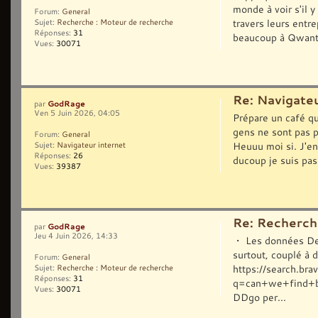
monde à voir s'il y
Forum:
General
travers leurs entr
Sujet:
Recherche : Moteur de recherche
Réponses:
31
beaucoup à Qwant 
Vues:
30071
Re: Navigateu
GodRage
par
Ven 5 Juin 2026, 04:05
Prépare un café qui
gens ne sont pas p
Forum:
General
Heuuu moi si. J'en 
Sujet:
Navigateur internet
Réponses:
26
ducoup je suis pas
Vues:
39387
Re: Recherch
GodRage
par
Jeu 4 Juin 2026, 14:33
・ Les données De t
surtout, couplé à 
Forum:
General
https://search.bra
Sujet:
Recherche : Moteur de recherche
Réponses:
31
q=can+we+find+ba
Vues:
30071
DDgo per...