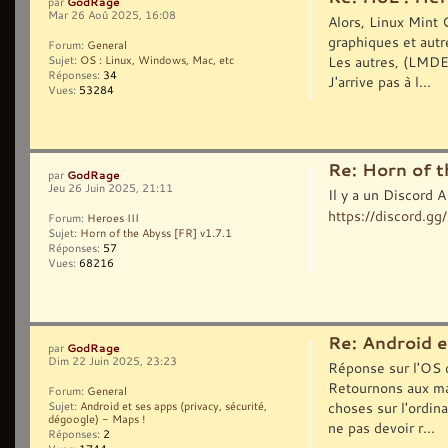
GodRage
par
Mar 26 Aoû 2025, 16:08
Alors, Linux Mint C
graphiques et autre
Forum:
General
Les autres, (LMDE 
Sujet:
OS : Linux, Windows, Mac, etc
Réponses:
34
J'arrive pas à l...
Vues:
53284
Re: Horn of t
GodRage
par
Jeu 26 Juin 2025, 21:11
Il y a un Discord 
https://discord.
Forum:
Heroes III
Sujet:
Horn of the Abyss [FR] v1.7.1
Réponses:
57
Vues:
68216
Re: Android e
GodRage
par
Dim 22 Juin 2025, 23:23
Réponse sur l'OS d
Retournons aux map
Forum:
General
choses sur l'ordina
Sujet:
Android et ses apps (privacy, sécurité,
dégoogle) - Maps !
ne pas devoir r...
Réponses:
2