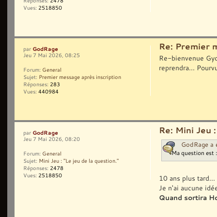
Réponses:
2478
Vues:
2518850
Re: Premier 
GodRage
par
Jeu 7 Mai 2026, 08:25
Re-bienvenue Gyoku
reprendra... Pour
Forum:
General
Sujet:
Premier message après inscription
Réponses:
283
Vues:
440984
Re: Mini Jeu :
GodRage
par
Jeu 7 Mai 2026, 08:20
GodRage a é
Ma question est :
Forum:
General
Sujet:
Mini Jeu : "Le jeu de la question."
Réponses:
2478
Vues:
2518850
10 ans plus tard...
Je n'ai aucune idé
Quand sortira H