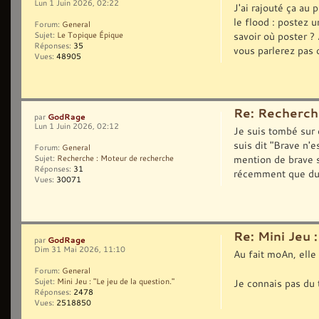
Lun 1 Juin 2026, 02:22
J'ai rajouté ça au 
le flood : postez 
Forum:
General
savoir où poster ? 
Sujet:
Le Topique Épique
Réponses:
35
vous parlerez pas d
Vues:
48905
Re: Recherch
GodRage
par
Lun 1 Juin 2026, 02:12
Je suis tombé sur
suis dit "Brave n'
Forum:
General
mention de brave s
Sujet:
Recherche : Moteur de recherche
Réponses:
31
récemment que du
Vues:
30071
Re: Mini Jeu :
GodRage
par
Dim 31 Mai 2026, 11:10
Au fait moAn, elle
Forum:
General
Je connais pas du 
Sujet:
Mini Jeu : "Le jeu de la question."
Réponses:
2478
Vues:
2518850