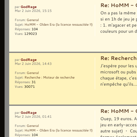
Re: HoMM - Ol
GodRage
par
Mar 2 Juin 2026, 15:15
On a pas la même a
si en 1h de jeu je
Forum:
General
: 1. m'agacer et p
Sujet:
HoMM - Olden Era (la licence ressuscitée !!)
Réponses:
104
couleurs pour un d
Vues:
129023
Re: Recherch
GodRage
par
Mar 2 Juin 2026, 14:43
J'espère pour les 
microsoft ou pubs 
Forum:
General
chaque étape, c'es
Sujet:
Recherche : Moteur de recherche
Réponses:
31
n'empêche qu'ils...
Vues:
30071
Re: HoMM - Ol
GodRage
par
Mar 2 Juin 2026, 01:41
Ouep, 19 euros. Al
jeu en early-acces
Forum:
General
autre sujet) ・ Cou
Sujet:
HoMM - Olden Era (la licence ressuscitée !!)
Réponses:
104
formes également.