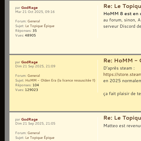
Re: Le Topiq
GodRage
par
Mar 21 Oct 2025, 09:16
HoMM 8 est en
au forum, sinon, A
Forum:
General
serveur Discord d
Sujet:
Le Topique Épique
Réponses:
35
Vues:
48905
Re: HoMM - Ol
GodRage
par
Dim 21 Sep 2025, 21:09
D'après steam :
https://store.ste
Forum:
General
en 2025 normalem
Sujet:
HoMM - Olden Era (la licence ressuscitée !!)
Réponses:
104
Vues:
129023
ça fait plaisir de t
Re: Le Topiq
GodRage
par
Dim 21 Sep 2025, 21:05
Matteo est revenuu
Forum:
General
Sujet:
Le Topique Épique