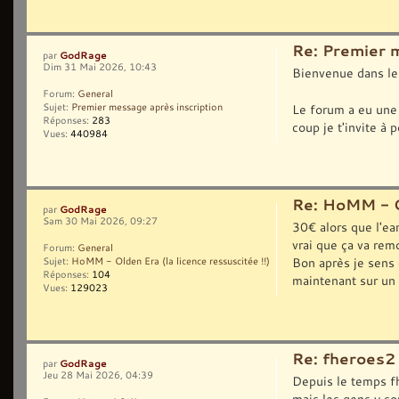
Re: Premier 
GodRage
par
Dim 31 Mai 2026, 10:43
Bienvenue dans l
Forum:
General
Le forum a eu une 
Sujet:
Premier message après inscription
Réponses:
283
coup je t'invite à 
Vues:
440984
Re: HoMM - Ol
GodRage
par
Sam 30 Mai 2026, 09:27
30€ alors que l'ea
vrai que ça va rem
Forum:
General
Bon après je sens 
Sujet:
HoMM - Olden Era (la licence ressuscitée !!)
Réponses:
104
maintenant sur un s
Vues:
129023
Re: fheroes2
GodRage
par
Jeu 28 Mai 2026, 04:39
Depuis le temps fh
mais les gens y son