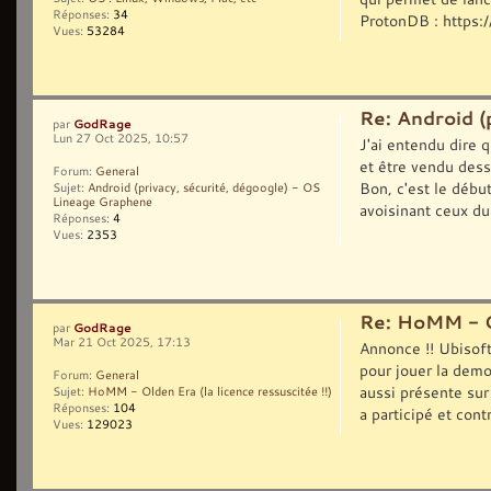
Réponses:
34
ProtonDB : https:
Vues:
53284
Re: Android (
GodRage
par
Lun 27 Oct 2025, 10:57
J'ai entendu dire 
et être vendu des
Forum:
General
Bon, c'est le débu
Sujet:
Android (privacy, sécurité, dégoogle) - OS
Lineage Graphene
avoisinant ceux du
Réponses:
4
Vues:
2353
Re: HoMM - Ol
GodRage
par
Mar 21 Oct 2025, 17:13
Annonce !! Ubisof
pour jouer la dem
Forum:
General
aussi présente su
Sujet:
HoMM - Olden Era (la licence ressuscitée !!)
Réponses:
104
a participé et contr
Vues:
129023