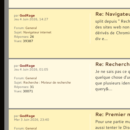
Re: Navigateu
GodRage
par
Jeu 4 Juin 2026, 14:27
split depuis " Rec
des sites web non 
Forum:
General
dérivés de Chromium
Sujet:
Navigateur internet
Réponses:
26
div e...
Vues:
39387
Re: Recherch
GodRage
par
Jeu 4 Juin 2026, 01:05
Je ne sais pas ce q
quelque chose d'un
Forum:
General
que plusieurs ident
Sujet:
Recherche : Moteur de recherche
Réponses:
31
query&...
Vues:
30071
Re: Premier 
GodRage
par
Mer 3 Juin 2026, 23:40
Pour une partie mu
aussi tenter le Di
Forum:
General