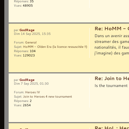
Réponses:
35
Vues:
48905
Re: HoMM - Ol
GodRage
par
Dim 14 Sep 2025, 15:35
Dans un avenir as
streamer des game
Forum:
General
nationalités, il f
Sujet:
HoMM - Olden Era (la licence ressuscitée !!)
Réponses:
104
j'imagine) des gam
Vues:
129023
Re: Join to 
GodRage
par
Dim 7 Sep 2025, 01:30
Is the tournament s
Forum:
Heroes IV
Sujet:
Join to Heroes 4 new tournament
Réponses:
2
Vues:
2654
Re: HoL : Her