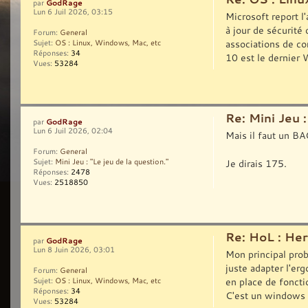
GodRage
par
Lun 6 Juil 2026, 03:15
Microsoft report l
à jour de sécurit
Forum:
General
associations de co
Sujet:
OS : Linux, Windows, Mac, etc
Réponses:
34
10 est le dernier 
Vues:
53284
Re: Mini Jeu :
GodRage
par
Lun 6 Juil 2026, 02:04
Mais il faut un B
Forum:
General
Je dirais 175.
Sujet:
Mini Jeu : "Le jeu de la question."
Réponses:
2478
Vues:
2518850
Re: HoL : Her
GodRage
par
Lun 8 Juin 2026, 03:01
Mon principal prob
juste adapter l'er
Forum:
General
en place de fonct
Sujet:
OS : Linux, Windows, Mac, etc
Réponses:
34
C'est un windows .
Vues:
53284