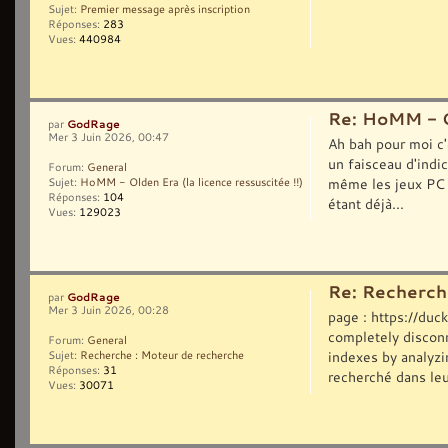
Sujet:
Premier message après inscription
Réponses:
283
Vues:
440984
Re: HoMM - Ol
GodRage
par
Mer 3 Juin 2026, 00:47
Ah bah pour moi c'
un faisceau d'indi
Forum:
General
même les jeux PC q
Sujet:
HoMM - Olden Era (la licence ressuscitée !!)
Réponses:
104
étant déjà...
Vues:
129023
Re: Recherch
GodRage
par
Mer 3 Juin 2026, 00:28
page : https://du
completely disconn
Forum:
General
indexes by analyzi
Sujet:
Recherche : Moteur de recherche
Réponses:
31
recherché dans leu
Vues:
30071