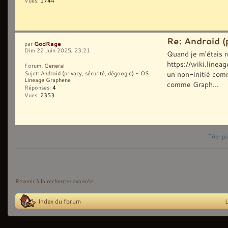
Vues:
1744
Re: Android (
GodRage
par
Dim 22 Juin 2025, 23:21
Quand je m'étais r
https://wiki.lineag
Forum:
General
un non-initié comm
Sujet:
Android (privacy, sécurité, dégoogle) - OS
Lineage Graphene
comme Graph...
Réponses:
4
Vues:
2353
Trier pa
Revenir à la recherche avancée
Index du forum
L