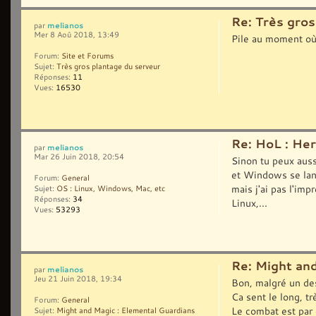
Re: Très gros
melianos
par
Mer 8 Aoû 2018, 13:49
Pile au moment où
Forum:
Site et Forums
Sujet:
Très gros plantage du serveur
Réponses:
11
Vues:
16530
Re: HoL : Her
melianos
par
Mar 26 Juin 2018, 20:54
Sinon tu peux auss
et Windows se lanc
Forum:
General
mais j'ai pas l'imp
Sujet:
OS : Linux, Windows, Mac, etc
Réponses:
34
Linux,...
Vues:
53293
Re: Might an
melianos
par
Jeu 21 Juin 2018, 19:34
Bon, malgré un des
Ca sent le long, t
Forum:
General
Le combat est par 
Sujet:
Might and Magic : Elemental Guardians