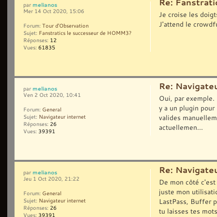
Re: Fanstrat
melianos
par
Mer 14 Oct 2020, 15:06
Je croise les doig
J'attend le crowdf
Forum:
Tour d'Observation
Sujet:
Fanstratics le successeur de HOMM3?
Réponses:
12
Vues:
61835
Re: Navigateu
melianos
par
Ven 2 Oct 2020, 10:41
Oui, par exemple. E
y a un plugin pour 
Forum:
General
valides manuelleme
Sujet:
Navigateur internet
Réponses:
26
actuellemen...
Vues:
39391
Re: Navigateu
melianos
par
Jeu 1 Oct 2020, 21:22
De mon côté c'est 
juste mon utilisati
Forum:
General
LastPass, Buffer p
Sujet:
Navigateur internet
Réponses:
26
tu laisses tes mots
Vues:
39391