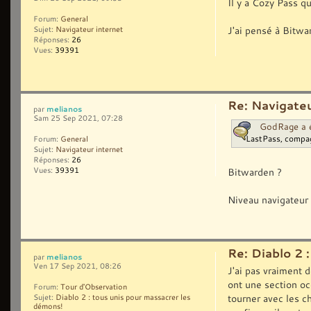
Il y a Cozy Pass qu
Forum:
General
J'ai pensé à Bitwa
Sujet:
Navigateur internet
Réponses:
26
Vues:
39391
Re: Navigateu
melianos
par
Sam 25 Sep 2021, 07:28
GodRage a é
LastPass, compag
Forum:
General
Sujet:
Navigateur internet
Réponses:
26
Bitwarden ?
Vues:
39391
Niveau navigateur 
Re: Diablo 2 
melianos
par
Ven 17 Sep 2021, 08:26
J'ai pas vraiment 
ont une section oc
Forum:
Tour d'Observation
tourner avec les c
Sujet:
Diablo 2 : tous unis pour massacrer les
démons!