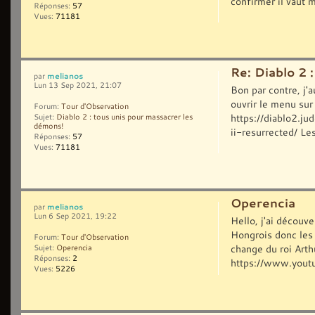
confirmer il vaut m
Réponses:
57
Vues:
71181
Re: Diablo 2 
melianos
par
Lun 13 Sep 2021, 21:07
Bon par contre, j'a
ouvrir le menu sur
Forum:
Tour d'Observation
https://diablo2.j
Sujet:
Diablo 2 : tous unis pour massacrer les
démons!
ii-resurrected/ Le
Réponses:
57
Vues:
71181
Operencia
melianos
par
Lun 6 Sep 2021, 19:22
Hello, j'ai découv
Hongrois donc les 
Forum:
Tour d'Observation
change du roi Arth
Sujet:
Operencia
Réponses:
2
https://www.yout
Vues:
5226