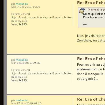
Re: Era of ch
melianos
par
Sam 7 Déc 2019, 10:00
Morrock a éc
Du coup, Meliano
Forum:
General
Dans le cas contr
Sujet:
Era of chaos et interview de Erwan Le Breton
Réponses:
46
++
Vues:
74825
Non, je vais rest
Zénithale, on t'at
Re: Era of ch
melianos
par
Dim 1 Déc 2019, 09:26
Pour revenir au suj
également et j'ai 
Forum:
General
donc il manque le e
Sujet:
Era of chaos et interview de Erwan Le Breton
Réponses:
46
est organisé...
Vues:
74825
Re: Era of ch
melianos
par
Mer 27 Nov 2019, 09:10
Le jeu est dispo e