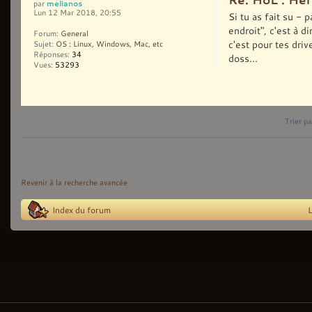
melianos
par
Lun 12 Mar 2018, 20:55
Si tu as fait su - 
endroit", c'est à d
Forum:
General
c'est pour tes driv
Sujet:
OS : Linux, Windows, Mac, etc
Réponses:
34
doss...
Vues:
53293
Trier pa
Revenir à la recherche avancée
Index du forum
L