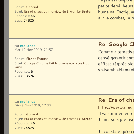
petite demi-heure,
Forum:
General
humains. Tactiquem
Sujet:
Era of chaos et interview de Erwan Le Breton
Réponses:
46
sur le combat, le re
Vues:
74825
Re: Google Ch
melianos
par
Mar 19 Nov 2019, 21:57
Comme alternative 
censé garantir com
Forum:
Site et Forums
efficacité/précisio
Sujet:
Google Chrome fait la guerre aux sites trop
lents
vraisemblablement 
Réponses:
8
Vues:
13526
Re: Era of ch
melianos
par
Dim 3 Nov 2019, 17:37
https://www.ubiso
Il va sortir en euro
Forum:
General
Je me suis préinscr
Sujet:
Era of chaos et interview de Erwan Le Breton
Réponses:
46
Vues:
74825
Je constate qu'on 