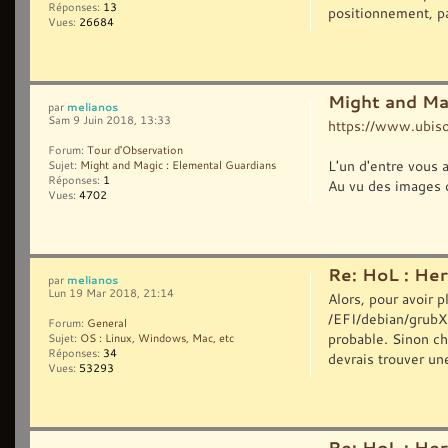
Réponses:
13
positionnement, pa
Vues:
26684
Might and Ma
melianos
par
Sam 9 Juin 2018, 13:33
https://www.ubiso
Forum:
Tour d'Observation
L'un d'entre vous 
Sujet:
Might and Magic : Elemental Guardians
Réponses:
1
Au vu des images o
Vues:
4702
Re: HoL : Her
melianos
par
Lun 19 Mar 2018, 21:14
Alors, pour avoir p
/EFI/debian/grubXX
Forum:
General
probable. Sinon c
Sujet:
OS : Linux, Windows, Mac, etc
Réponses:
34
devrais trouver une
Vues:
53293
Re: HoL : Her