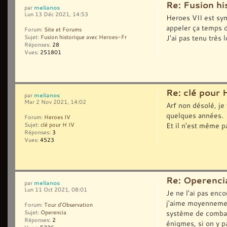
Re: Fusion h
melianos
par
Lun 13 Déc 2021, 14:53
Heroes VII est sym
appeler ça temps 
Forum:
Site et Forums
J'ai pas tenu très 
Sujet:
Fusion historique avec Heroes-Fr
Réponses:
28
Vues:
251801
Re: clé pour 
melianos
par
Mar 2 Nov 2021, 14:02
Arf non désolé, je 
quelques années.
Forum:
Heroes IV
Et il n'est même p
Sujet:
clé pour H IV
Réponses:
3
Vues:
4523
Re: Operenci
melianos
par
Lun 11 Oct 2021, 08:01
Je ne l'ai pas enc
j'aime moyennemen
Forum:
Tour d'Observation
système de combat
Sujet:
Operencia
Réponses:
2
énigmes, si on y p