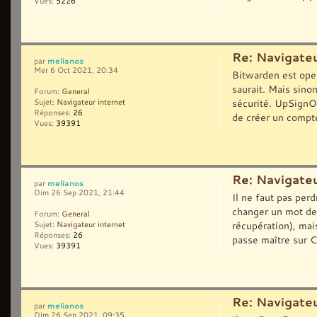
Vues:
5226
Re: Navigateu
melianos
par
Mer 6 Oct 2021, 20:34
Bitwarden est open
saurait. Mais sino
Forum:
General
sécurité. UpSignOn
Sujet:
Navigateur internet
Réponses:
26
de créer un compte
Vues:
39391
Re: Navigateu
melianos
par
Dim 26 Sep 2021, 21:44
Il ne faut pas per
changer un mot de 
Forum:
General
récupération), mais
Sujet:
Navigateur internet
Réponses:
26
passe maître sur C
Vues:
39391
Re: Navigateu
melianos
par
Dim 26 Sep 2021, 09:35