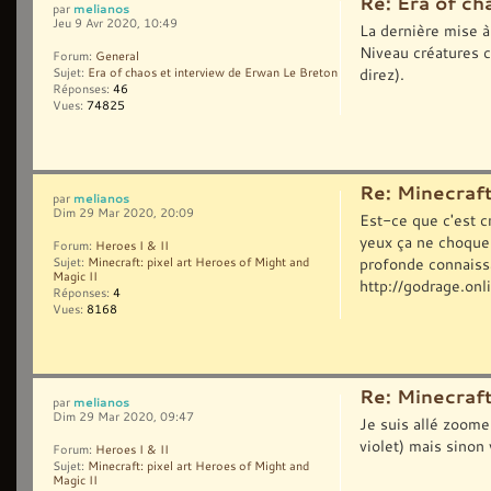
Re: Era of ch
melianos
par
Jeu 9 Avr 2020, 10:49
La dernière mise à
Niveau créatures c
Forum:
General
direz).
Sujet:
Era of chaos et interview de Erwan Le Breton
Réponses:
46
Vues:
74825
Re: Minecraft
melianos
par
Dim 29 Mar 2020, 20:09
Est-ce que c'est c
yeux ça ne choque p
Forum:
Heroes I & II
profonde connaissa
Sujet:
Minecraft: pixel art Heroes of Might and
Magic II
http://godrage.onl
Réponses:
4
Vues:
8168
Re: Minecraft
melianos
par
Dim 29 Mar 2020, 09:47
Je suis allé zoomer
violet) mais sino
Forum:
Heroes I & II
Sujet:
Minecraft: pixel art Heroes of Might and
Magic II