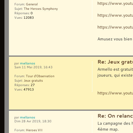
https://www.you
Forum:
General
Sujet:
The Heroes Symphony
Réponses:
0
https://www.you
Vues:
12083
https://www.you
Amusez vous bie
Re: Jeux grat
melianos
par
Sam 11 Mai 2019, 16:43
Armello est gratuit
joueurs, qui exis
Forum:
Tour d'Observation
Sujet:
Jeux gratuits
Réponses:
27
Vues:
47913
https://www.you
Re: On relanc
melianos
par
Dim 28 Avr 2019, 18:30
La campagne des hu
4ème map.
Forum:
Heroes VII