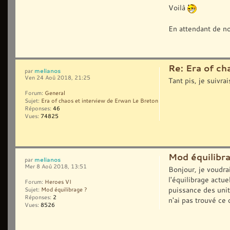
Voilà
En attendant de no
Re: Era of ch
melianos
par
Ven 24 Aoû 2018, 21:25
Tant pis, je suivra
Forum:
General
Sujet:
Era of chaos et interview de Erwan Le Breton
Réponses:
46
Vues:
74825
Mod équilibr
melianos
par
Mer 8 Aoû 2018, 13:51
Bonjour, je voudrai
l'équilibrage actu
Forum:
Heroes VI
puissance des unit
Sujet:
Mod équilibrage ?
Réponses:
2
n'ai pas trouvé ce q
Vues:
8526