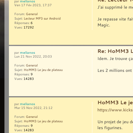
melianos
par
Ven 17 Fév 2023, 17:37
J'ai supprimé le m
Forum:
General
Je repasse vite fa
Sujet:
Lecteur MP3 sur Android
Réponses:
6
Magic.
Vues:
17292
Re: HoMM3 Le
melianos
par
Lun 21 Nov 2022, 20:03
Idem. Je trouve ça
Forum:
General
Les 2 millions ont
Sujet:
HoMM3 Le jeu de plateau
Réponses:
9
Vues:
14283
HoMM3 Le jeu
melianos
par
Mar 15 Nov 2022, 21:12
https://www.kickst
Forum:
General
Un projet de jeu d
Sujet:
HoMM3 Le jeu de plateau
Réponses:
9
les figurines.
Vues:
14283