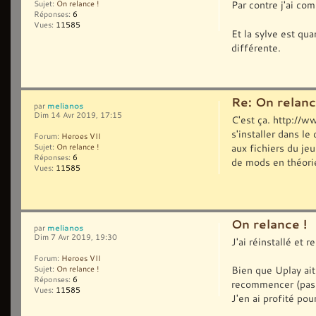
Par contre j'ai co
Sujet:
On relance !
Réponses:
6
Vues:
11585
Et la sylve est qu
différente.
Re: On relanc
melianos
par
Dim 14 Avr 2019, 17:15
C'est ça. http://
s'installer dans 
Forum:
Heroes VII
aux fichiers du je
Sujet:
On relance !
Réponses:
6
de mods en théorie
Vues:
11585
On relance !
melianos
par
Dim 7 Avr 2019, 19:30
J'ai réinstallé et
Forum:
Heroes VII
Bien que Uplay ai
Sujet:
On relance !
Réponses:
6
recommencer (pas 
Vues:
11585
J'en ai profité pour