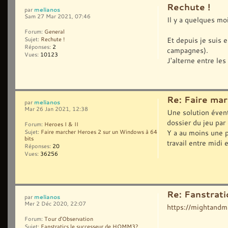
Rechute !
melianos
par
Sam 27 Mar 2021, 07:46
Il y a quelques moi
Forum:
General
Et depuis je suis 
Sujet:
Rechute !
Réponses:
2
campagnes).
Vues:
10123
J'alterne entre les
Re: Faire ma
melianos
par
Mar 26 Jan 2021, 12:38
Une solution évent
dossier du jeu par
Forum:
Heroes I & II
Y a au moins une p
Sujet:
Faire marcher Heroes 2 sur un Windows à 64
bits
travail entre midi e
Réponses:
20
Vues:
36256
Re: Fanstrat
melianos
par
Mer 2 Déc 2020, 22:07
https://mightand
Forum:
Tour d'Observation
Sujet:
Fanstratics le successeur de HOMM3?