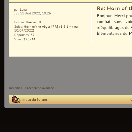
Re: Horn of t
par
Luna
Jeu 11 Aoû 2022, 10:26
Bonjour, Merci pour
combats sans avoir
Forum:
Heroes III
rééquilibrages du 
Sujet:
Horn of the Abyss [FR] v1.6.1 - (maj
10/07/2022)
Élémentaires de M
Réponses:
57
Vues:
395941
Revenir à la recherche avancée
Index du forum
L