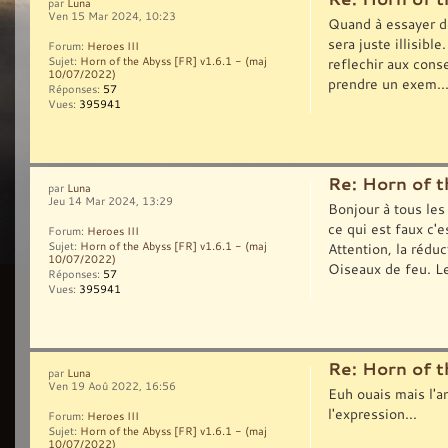
par
Luna
Ven 15 Mar 2024, 10:23
Quand à essayer de
sera juste illisibl
Forum:
Heroes III
reflechir aux cons
Sujet:
Horn of the Abyss [FR] v1.6.1 - (maj
10/07/2022)
prendre un exem..
Réponses:
57
Vues:
395941
Re: Horn of t
par
Luna
Jeu 14 Mar 2024, 13:29
Bonjour à tous les
ce qui est faux c'
Forum:
Heroes III
Attention, la rédu
Sujet:
Horn of the Abyss [FR] v1.6.1 - (maj
10/07/2022)
Oiseaux de feu. Le
Réponses:
57
Vues:
395941
Re: Horn of t
par
Luna
Ven 19 Aoû 2022, 16:56
Euh ouais mais l'a
l'expression...
Forum:
Heroes III
Sujet:
Horn of the Abyss [FR] v1.6.1 - (maj
10/07/2022)