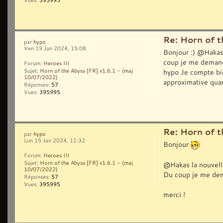
Vues:
395995
Re: Horn of t
par
hypo
Ven 19 Jan 2024, 15:08
Bonjour :) @Hakas 
coup je me demande
Forum:
Heroes III
hypo Je compte bie
Sujet:
Horn of the Abyss [FR] v1.6.1 - (maj
10/07/2022)
approximative quan
Réponses:
57
Vues:
395995
Re: Horn of t
par
hypo
Lun 15 Jan 2024, 11:32
Bonjour
Forum:
Heroes III
Sujet:
Horn of the Abyss [FR] v1.6.1 - (maj
@Hakas la nouvelle
10/07/2022)
Du coup je me dema
Réponses:
57
Vues:
395995
merci !