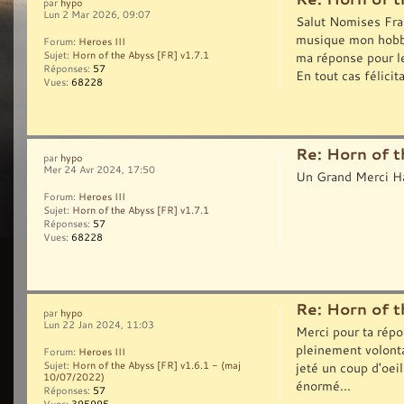
par
hypo
Lun 2 Mar 2026, 09:07
Salut Nomises Fran
musique mon hobby,
Forum:
Heroes III
ma réponse pour le
Sujet:
Horn of the Abyss [FR] v1.7.1
Réponses:
57
En tout cas félicita
Vues:
68228
Re: Horn of t
par
hypo
Mer 24 Avr 2024, 17:50
Un Grand Merci H
Forum:
Heroes III
Sujet:
Horn of the Abyss [FR] v1.7.1
Réponses:
57
Vues:
68228
Re: Horn of t
par
hypo
Lun 22 Jan 2024, 11:03
Merci pour ta répon
pleinement volontai
Forum:
Heroes III
jeté un coup d'oeil 
Sujet:
Horn of the Abyss [FR] v1.6.1 - (maj
10/07/2022)
énormé...
Réponses:
57