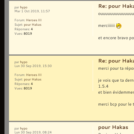
Re: pour Hak
par
hypo
Mar 1 Oct 2019, 11:57
ouuuuuuuuuuuuuu
Forum:
Heroes III
merciiiiii
Sujet:
pour Hakas
Réponses:
4
Vues:
8019
et encore bravo pou
Re: pour Hak
par
hypo
Lun 30 Sep 2019, 15:30
merci pour ta répo
Forum:
Heroes III
Sujet:
pour Hakas
je vois que ta der
Réponses:
4
1.5.4
Vues:
8019
et bien évidemment
merci bcp pour le t
pour Hakas
par
hypo
Lun 30 Sep 2019, 08:24