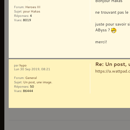
Bonjour Hakas
Forum:
Heroes III
ne trouvant pas le
Sujet:
pour Hakas
Réponses:
4
Vues:
8019
juste pour savoir s
AByss ?
merci!
Re: Un post, 
par
hypo
Lun 30 Sep 2019, 08:21
https://a.wattpa
Forum:
General
Sujet:
Un post, une image.
Réponses:
50
Vues:
86444