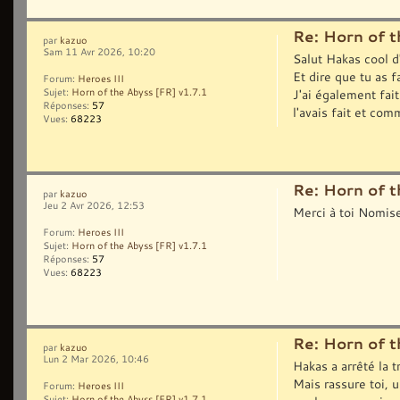
Re: Horn of t
par
kazuo
Sam 11 Avr 2026, 10:20
Salut Hakas cool d'
Et dire que tu as f
Forum:
Heroes III
J'ai également fa
Sujet:
Horn of the Abyss [FR] v1.7.1
Réponses:
57
l'avais fait et com
Vues:
68223
Re: Horn of t
par
kazuo
Jeu 2 Avr 2026, 12:53
Merci à toi Nomises
Forum:
Heroes III
Sujet:
Horn of the Abyss [FR] v1.7.1
Réponses:
57
Vues:
68223
Re: Horn of t
par
kazuo
Lun 2 Mar 2026, 10:46
Hakas a arrêté la t
Mais rassure toi, u
Forum:
Heroes III
Sujet:
Horn of the Abyss [FR] v1.7.1