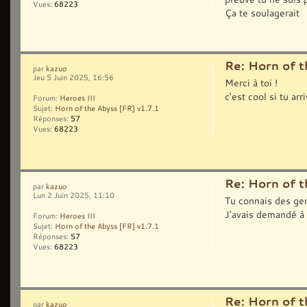
Vues:
68223
Ça te soulagerait
Re: Horn of t
par
kazuo
Jeu 5 Juin 2025, 16:56
Merci à toi !
c'est cool si tu ar
Forum:
Heroes III
Sujet:
Horn of the Abyss [FR] v1.7.1
Réponses:
57
Vues:
68223
Re: Horn of t
par
kazuo
Lun 2 Juin 2025, 11:10
Tu connais des gen
J'avais demandé à 
Forum:
Heroes III
Sujet:
Horn of the Abyss [FR] v1.7.1
Réponses:
57
Vues:
68223
Re: Horn of t
par
kazuo