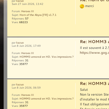
par
kazuo
Sam 27 Juin 2026, 13:42
merci
Forum:
Heroes III
Sujet:
Horn of the Abyss [FR] v1.7.1
Réponses:
57
Vues:
68223
Re: HOMM3 a
par
kazuo
Lun 8 Juin 2026, 17:49
Il est souvent à 2
https://www.gog.c
Forum:
Heroes III
Sujet:
HOMM3 annoncé en HD. Vos impressions ?
Réponses:
31
Vues:
35977
Re: HOMM3 a
par
kazuo
Lun 8 Juin 2026, 06:59
Salut
Non la version Ste
Forum:
Heroes III
d'installer le mod
Sujet:
HOMM3 annoncé en HD. Vos impressions ?
Réponses:
31
Il faut obligatoir
Vues:
35977
Et depuis environ 