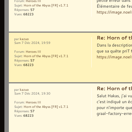
petite erreur dans
Forum:
Heroes III
Élémentaire de feu
Sujet:
Horn of the Abyss [FR] v1.7.1
Réponses:
57
https://image.noel
Vues:
68223
Re: Horn of t
par
kazuo
Sam 7 Déc 2024, 19:59
Dans la descriptio
que sa quête priT 
Forum:
Heroes III
https://image.noel
Sujet:
Horn of the Abyss [FR] v1.7.1
Réponses:
57
Vues:
68223
Re: Horn of t
par
kazuo
Sam 7 Déc 2024, 19:30
Salut Hakas, j'ai 
c'est indiqué un éc
Forum:
Heroes III
pour n'importe qu
Sujet:
Horn of the Abyss [FR] v1.7.1
Réponses:
57
graal-factory-erreu
Vues:
68223