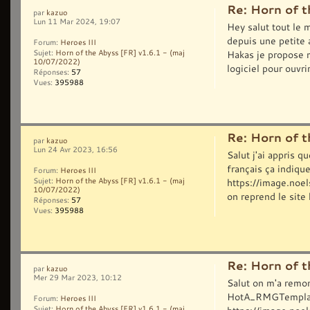
Re: Horn of t
par
kazuo
Lun 11 Mar 2024, 19:07
Hey salut tout le 
depuis une petite
Forum:
Heroes III
Hakas je propose m
Sujet:
Horn of the Abyss [FR] v1.6.1 - (maj
10/07/2022)
logiciel pour ouvrir
Réponses:
57
Vues:
395988
Re: Horn of t
par
kazuo
Lun 24 Avr 2023, 16:56
Salut j'ai appris q
français ça indiqu
Forum:
Heroes III
https://image.noe
Sujet:
Horn of the Abyss [FR] v1.6.1 - (maj
10/07/2022)
on reprend le site
Réponses:
57
Vues:
395988
Re: Horn of t
par
kazuo
Mer 29 Mar 2023, 10:12
Salut on m'a remon
HotA_RMGTemplat
Forum:
Heroes III
Sujet:
Horn of the Abyss [FR] v1.6.1 - (maj