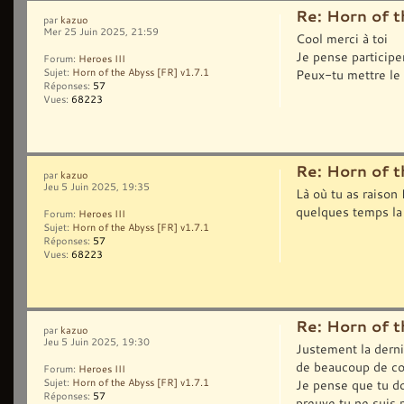
Re: Horn of t
par
kazuo
Mer 25 Juin 2025, 21:59
Cool merci à toi
Je pense participer
Forum:
Heroes III
Peux-tu mettre le 
Sujet:
Horn of the Abyss [FR] v1.7.1
Réponses:
57
Vues:
68223
Re: Horn of t
par
kazuo
Jeu 5 Juin 2025, 19:35
Là où tu as raison
quelques temps la 
Forum:
Heroes III
Sujet:
Horn of the Abyss [FR] v1.7.1
Réponses:
57
Vues:
68223
Re: Horn of t
par
kazuo
Jeu 5 Juin 2025, 19:30
Justement la dern
de beaucoup de c
Forum:
Heroes III
Je pense que tu do
Sujet:
Horn of the Abyss [FR] v1.7.1
Réponses:
57
preuve tu ne suis p