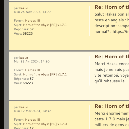
Re: Horn of t
par
kazuo
Dim 24 Nov 2024, 14:22
Salut Hakas bon al
reste en anglais 
Forum:
Heroes III
description-campag
Sujet:
Horn of the Abyss [FR] v1.7.1
Réponses:
57
normal? : https://
Vues:
68223
Re: Horn of t
par
kazuo
Mar 23 Avr 2024, 14:20
Merci Hakas encore
mais je ne suis pas
Forum:
Heroes III
vite retombé, voyan
Sujet:
Horn of the Abyss [FR] v1.7.1
Réponses:
57
qu'il rehausse le ..
Vues:
68223
Re: Horn of t
par
kazuo
Dim 17 Mar 2024, 14:37
Merci énormément 
cette 1.7.0 mais j
Forum:
Heroes III
milliers de gens qu
Sujet:
Horn of the Abyss [FR] v1.7.0
Réponses:
12