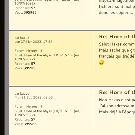
https://image.no
10/07/2022)
fichiers sont mal p
Réponses:
57
donc les copier ...
Vues:
395988
Re: Horn of t
par
kazuo
Lun 27 Mar 2023, 17:32
Salut Hakas comme
Mais sache que grâ
Forum:
Heroes III
français qui (re)dé
Sujet:
Horn of the Abyss [FR] v1.6.1 - (maj
10/07/2022)
Réponses:
57
Vues:
395988
Re: Horn of t
par
kazuo
Mer 21 Sep 2022, 09:08
Non Hakas n'est p
J'ai son adresse ma
Forum:
Heroes III
Sujet:
Horn of the Abyss [FR] v1.6.1 - (maj
Mais déjà à l'époqu
10/07/2022)
Réponses:
57
Vues:
395988