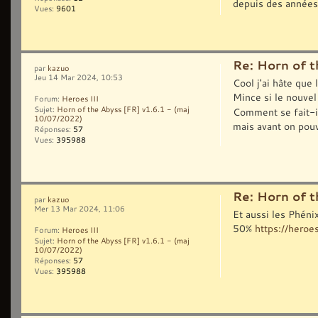
depuis des années 
Vues:
9601
Re: Horn of t
par
kazuo
Jeu 14 Mar 2024, 10:53
Cool j'ai hâte que
Mince si le nouvel
Forum:
Heroes III
Sujet:
Horn of the Abyss [FR] v1.6.1 - (maj
Comment se fait-il
10/07/2022)
mais avant on pouv
Réponses:
57
Vues:
395988
Re: Horn of t
par
kazuo
Mer 13 Mar 2024, 11:06
Et aussi les Phéni
50%
https://heroe
Forum:
Heroes III
Sujet:
Horn of the Abyss [FR] v1.6.1 - (maj
10/07/2022)
Réponses:
57
Vues:
395988