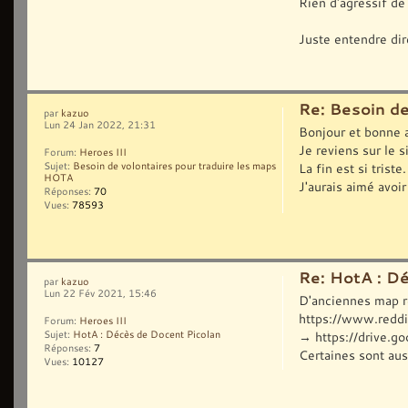
Rien d'agressif de
Juste entendre dir
Re: Besoin d
par
kazuo
Lun 24 Jan 2022, 21:31
Bonjour et bonne
Je reviens sur le s
Forum:
Heroes III
La fin est si triste.
Sujet:
Besoin de volontaires pour traduire les maps
HOTA
J'aurais aimé avoir 
Réponses:
70
Vues:
78593
Re: HotA : D
par
kazuo
Lun 22 Fév 2021, 15:46
D'anciennes map ré
https://www.redd
Forum:
Heroes III
→ https://driv
Sujet:
HotA : Décès de Docent Picolan
Réponses:
7
Certaines sont auss
Vues:
10127