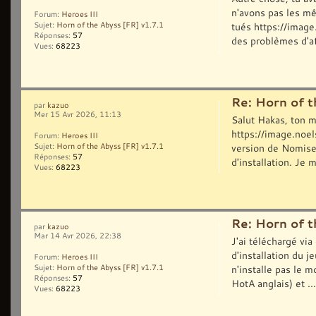
n'avons pas les mê
Forum:
Heroes III
tués https://imag
Sujet:
Horn of the Abyss [FR] v1.7.1
Réponses:
57
des problèmes d'af
Vues:
68223
Re: Horn of t
par
kazuo
Mer 15 Avr 2026, 11:13
Salut Hakas, ton m
https://image.no
Forum:
Heroes III
version de Nomises
Sujet:
Horn of the Abyss [FR] v1.7.1
Réponses:
57
d'installation. Je m
Vues:
68223
Re: Horn of t
par
kazuo
Mar 14 Avr 2026, 22:38
J'ai téléchargé via
d'installation du j
Forum:
Heroes III
n'installe pas le m
Sujet:
Horn of the Abyss [FR] v1.7.1
Réponses:
57
HotA anglais) et ...
Vues:
68223