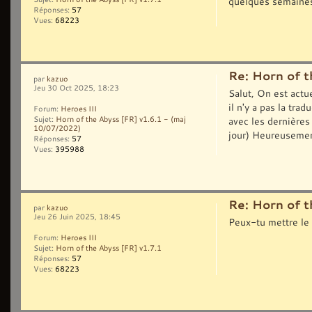
quelques semaines 
Réponses:
57
Vues:
68223
Re: Horn of t
par
kazuo
Jeu 30 Oct 2025, 18:23
Salut, On est act
il n'y a pas la tra
Forum:
Heroes III
avec les dernières 
Sujet:
Horn of the Abyss [FR] v1.6.1 - (maj
10/07/2022)
jour) Heureusemen
Réponses:
57
Vues:
395988
Re: Horn of t
par
kazuo
Jeu 26 Juin 2025, 18:45
Peux-tu mettre le 
Forum:
Heroes III
Sujet:
Horn of the Abyss [FR] v1.7.1
Réponses:
57
Vues:
68223