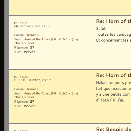
Re: Horn of t
par
kazuo
Mer 27 Juil 2022, 21:08
Salut,
Toutes les campag
Forum:
Heroes III
Et concernant les 
Sujet:
Horn of the Abyss [FR] v1.6.1 - (maj
10/07/2022)
Réponses:
57
Vues:
395988
Re: Horn of t
par
kazuo
Dim 10 Juil 2022, 23:17
Hakas toujours pré
fait quoi exacteme
Forum:
Heroes III
y a une petite com
Sujet:
Horn of the Abyss [FR] v1.6.1 - (maj
10/07/2022)
d'HotA FR, j'ai...
Réponses:
57
Vues:
395988
Re: Besoin d
par
kazuo