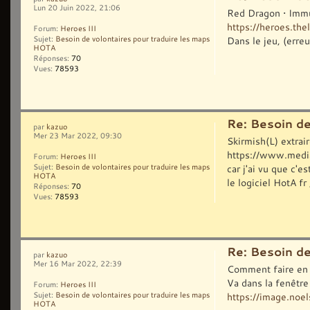
Lun 20 Juin 2022, 21:06
Red Dragon • Immu
https://heroes.the
Forum:
Heroes III
Dans le jeu, (erreu
Sujet:
Besoin de volontaires pour traduire les maps
HOTA
Réponses:
70
Vues:
78593
Re: Besoin d
par
kazuo
Mer 23 Mar 2022, 09:30
Skirmish(L) extra
https://www.media
Forum:
Heroes III
car j'ai vu que c'
Sujet:
Besoin de volontaires pour traduire les maps
HOTA
le logiciel HotA fr
Réponses:
70
Vues:
78593
Re: Besoin d
par
kazuo
Mer 16 Mar 2022, 22:39
Comment faire en s
Va dans la fenêtr
Forum:
Heroes III
https://image.noels
Sujet:
Besoin de volontaires pour traduire les maps
HOTA