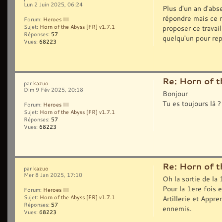
Lun 2 Juin 2025, 06:24
Plus d'un an d'abse
répondre mais ce n
Forum:
Heroes III
proposer ce travail
Sujet:
Horn of the Abyss [FR] v1.7.1
Réponses:
57
quelqu'un pour rep
Vues:
68223
Re: Horn of t
par
kazuo
Dim 9 Fév 2025, 20:18
Bonjour
Tu es toujours là 
Forum:
Heroes III
Sujet:
Horn of the Abyss [FR] v1.7.1
Réponses:
57
Vues:
68223
Re: Horn of t
par
kazuo
Mer 8 Jan 2025, 17:10
Oh la sortie de la
Pour la 1ere fois 
Forum:
Heroes III
Sujet:
Horn of the Abyss [FR] v1.7.1
Artillerie et Appr
Réponses:
57
ennemis.
Vues:
68223