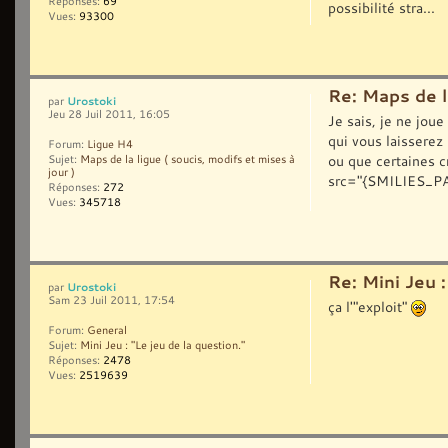
Réponses:
69
possibilité stra...
Vues:
93300
Re: Maps de la
Urostoki
par
Jeu 28 Juil 2011, 16:05
Je sais, je ne jou
qui vous laisserez
Forum:
Ligue H4
ou que certaines c
Sujet:
Maps de la ligue ( soucis, modifs et mises à
jour )
src="{SMILIES_PA
Réponses:
272
Vues:
345718
Re: Mini Jeu :
Urostoki
par
Sam 23 Juil 2011, 17:54
ça l'"exploit"
Forum:
General
Sujet:
Mini Jeu : "Le jeu de la question."
Réponses:
2478
Vues:
2519639