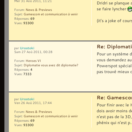
Mer 31 Aoû 2011, 11:21
Dridri se planque a
se faire lyncher
Forum:
News & Previews
Sujet:
Gamescom et communication à venir
Réponses:
69
(it's a joke of cou
Vues:
93300
Re: Diplomati
Urostoki
par
Sam 27 Aoû 2011, 00:28
Pour un système de
vous demandez au 
Forum:
Heroes VI
Powerspot spéciale
Sujet:
Diplomatie vous avez dit diplomatie?
Réponses:
4
pas trouvé mieux c
Vues:
7333
Re: Gamescom
Urostoki
par
Ven 26 Aoû 2011, 17:44
Pour finir avec le
dois avoir moins d
Forum:
News & Previews
n'est pas de la 3D,
Sujet:
Gamescom et communication à venir
Réponses:
69
phénix qui n'est p..
Vues:
93300