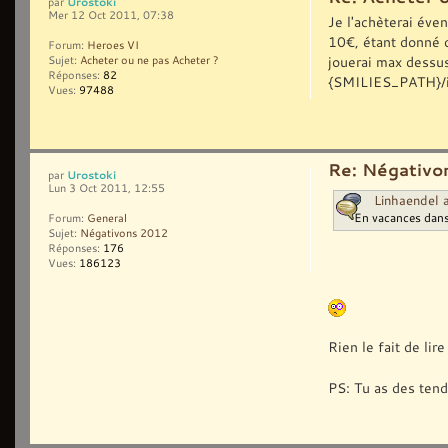
Urostoki
par
Mer 12 Oct 2011, 07:38
Je l'achèterai éve
10€, étant donné 
Forum:
Heroes VI
jouerai max dessus
Sujet:
Acheter ou ne pas Acheter ?
Réponses:
82
{SMILIES_PATH}/ic
Vues:
97488
Re: Négativo
Urostoki
par
Lun 3 Oct 2011, 12:55
Linhaendel a
En vacances dans
Forum:
General
Sujet:
Négativons 2012
Réponses:
176
Vues:
186123
Rien le fait de lir
PS: Tu as des tend