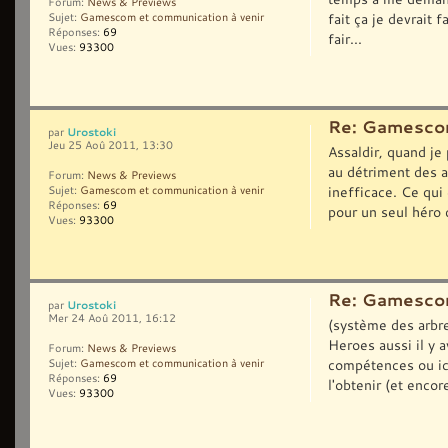
Forum:
News & Previews
fait ça je devrait f
Sujet:
Gamescom et communication à venir
Réponses:
69
fair...
Vues:
93300
Re: Gamescom
Urostoki
par
Jeu 25 Aoû 2011, 13:30
Assaldir, quand je 
au détriment des a
Forum:
News & Previews
inefficace. Ce qui
Sujet:
Gamescom et communication à venir
Réponses:
69
pour un seul héro d
Vues:
93300
Re: Gamescom
Urostoki
par
Mer 24 Aoû 2011, 16:12
(système des arbre
Heroes aussi il y 
Forum:
News & Previews
compétences ou ici 
Sujet:
Gamescom et communication à venir
Réponses:
69
l'obtenir (et encore
Vues:
93300