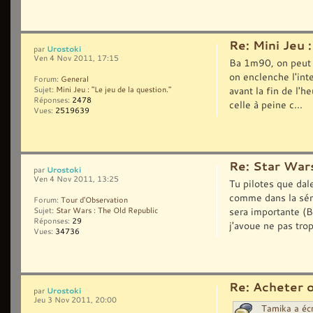
Re: Mini Jeu :
Urostoki
par
Ven 4 Nov 2011, 17:15
Ba 1m90, on peut d
on enclenche l'int
Forum:
General
avant la fin de l'h
Sujet:
Mini Jeu : "Le jeu de la question."
Réponses:
2478
celle à peine c...
Vues:
2519639
Re: Star Wars
Urostoki
par
Ven 4 Nov 2011, 13:25
Tu pilotes que dale
comme dans la sér
Forum:
Tour d'Observation
sera importante (B
Sujet:
Star Wars : The Old Republic
Réponses:
29
j'avoue ne pas tro
Vues:
34736
Re: Acheter 
Urostoki
par
Jeu 3 Nov 2011, 20:00
Tamika a écr