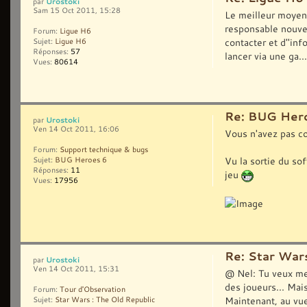
Urostoki
par
Sam 15 Oct 2011, 15:28
Le meilleur moyen 
responsable nouvea
Forum:
Ligue H6
contacter et d''inf
Sujet:
Ligue H6
Réponses:
57
lancer via une ga...
Vues:
80614
Re: BUG Her
Urostoki
par
Ven 14 Oct 2011, 16:06
Vous n'avez pas co
Forum:
Support technique & bugs
Vu la sortie du sof
Sujet:
BUG Heroes 6
Réponses:
11
jeu
Vues:
17956
Re: Star Wars
Urostoki
par
Ven 14 Oct 2011, 15:31
@ Nel: Tu veux me 
des joueurs... Mais
Forum:
Tour d'Observation
Maintenant, au vu
Sujet:
Star Wars : The Old Republic