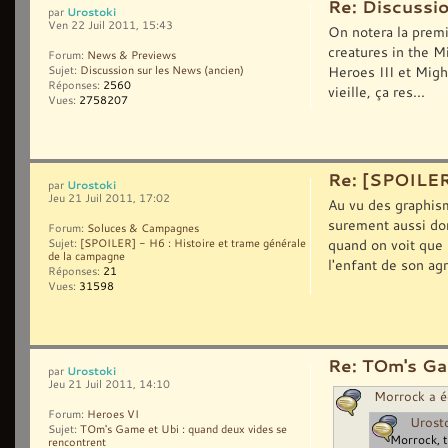
Re: Discussi
Urostoki
par
Ven 22 Juil 2011, 15:43
On notera la prem
creatures in the Mi
Forum:
News & Previews
Heroes III et Migh
Sujet:
Discussion sur les News (ancien)
Réponses:
2560
vieille, ça res...
Vues:
2758207
Re: [SPOILER]
Urostoki
par
Jeu 21 Juil 2011, 17:02
Au vu des graphism
surement aussi d
Forum:
Soluces & Campagnes
quand on voit que 
Sujet:
[SPOILER] - H6 : Histoire et trame générale
de la campagne
l'enfant de son agr
Réponses:
21
Vues:
31598
Re: TOm's Ga
Urostoki
par
Jeu 21 Juil 2011, 14:10
Morrock a éc
Forum:
Heroes VI
Urosto
Sujet:
TOm's Game et Ubi : quand deux vides se
Morrock, t
rencontrent