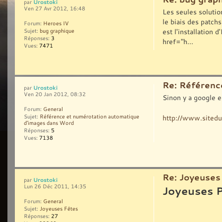
Urostoki
par
Ven 27 Avr 2012, 16:48
Les seules solutio
le biais des patchs
Forum:
Heroes IV
est l'installation 
Sujet:
bug graphique
Réponses:
3
href="h...
Vues:
7471
Re: Référenc
Urostoki
par
Ven 20 Jan 2012, 08:32
Sinon y a google e
Forum:
General
http://www.sited
Sujet:
Référence et numérotation automatique
d'images dans Word
Réponses:
5
Vues:
7138
Re: Joyeuses
Urostoki
par
Lun 26 Déc 2011, 14:35
Joyeuses 
Forum:
General
Sujet:
Joyeuses Fêtes
Réponses:
27