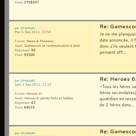
Vues:
2758207
Re: Gamescom
Urostoki
par
Mar 6 Sep 2011, 10:54
Je ne me planquais
date annoncée, il 
Forum:
News & Previews
donc s'ils veulent 
Sujet:
Gamescom et communication à venir
Réponses:
69
pensent off...
Vues:
93300
Re: Heroes 6:
Urostoki
par
Sam 3 Sep 2011, 11:27
-Tous les héros san
héros secondaires)
Forum:
Heroes VI
quotidien en ressou
Sujet:
Heroes 6: points forts et faibles.
Réponses:
63
de 2 héros dans...
Vues:
64015
Re: Gamescom
Urostoki
par