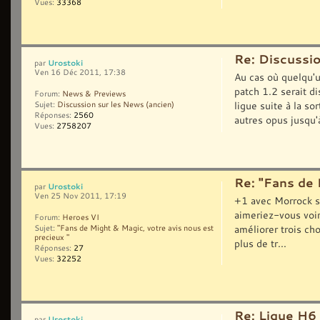
Vues:
33368
Re: Discussi
Urostoki
par
Ven 16 Déc 2011, 17:38
Au cas où quelqu'u
patch 1.2 serait d
Forum:
News & Previews
ligue suite à la s
Sujet:
Discussion sur les News (ancien)
Réponses:
2560
autres opus jusqu'à
Vues:
2758207
Re: "Fans de 
Urostoki
par
Ven 25 Nov 2011, 17:19
+1 avec Morrock su
aimeriez-vous vo
Forum:
Heroes VI
améliorer trois ch
Sujet:
"Fans de Might & Magic, votre avis nous est
precieux "
plus de tr...
Réponses:
27
Vues:
32252
Re: Ligue H6
Urostoki
par