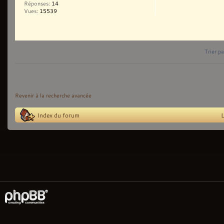
Réponses:
14
Vues:
15539
Trier pa
Revenir à la recherche avancée
Index du forum
L