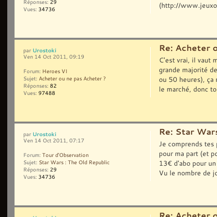
Réponses:
29
(http://www.jeuxon
Vues:
34736
Re: Acheter 
Urostoki
par
Ven 14 Oct 2011, 09:19
C'est vrai, il vau
grande majorité de
Forum:
Heroes VI
ou 50 heures), ça 
Sujet:
Acheter ou ne pas Acheter ?
Réponses:
82
le marché, donc to
Vues:
97488
Re: Star Wars
Urostoki
par
Ven 14 Oct 2011, 07:17
Je comprends tes p
pour ma part (et p
Forum:
Tour d'Observation
13€ d'abo pour un 
Sujet:
Star Wars : The Old Republic
Réponses:
29
Vu le nombre de jo
Vues:
34736
Re: Acheter 