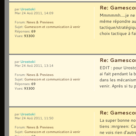
Re: Gamescom
Urostoki
par
Mer 24 Aoû 2011, 14:09
Mmmmmh....je ne v
même répondre au 
Forum:
News & Previews
tactique/stratégiq
Sujet:
Gamescom et communication à venir
Réponses:
69
choix tactique à fai
Vues:
93300
Re: Gamescom
Urostoki
par
Mer 24 Aoû 2011, 13:14
EDIT : pour Urosto
ai fait pendant la
Forum:
News & Previews
dans les mécanisme
Sujet:
Gamescom et communication à venir
Réponses:
69
venir. Après si tu p
Vues:
93300
Re: Gamescom
Urostoki
par
Mer 24 Aoû 2011, 11:50
La super bonne nou
tiens :mrgreen: Car
Forum:
News & Previews
ne vois rien d'autr
Sujet:
Gamescom et communication à venir