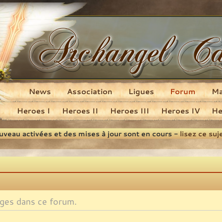
News
Association
Ligues
Forum
M
Heroes I
Heroes II
Heroes III
Heroes IV
He
ouveau activées et des mises à jour sont en cours -
lisez ce suj
ges dans ce forum.