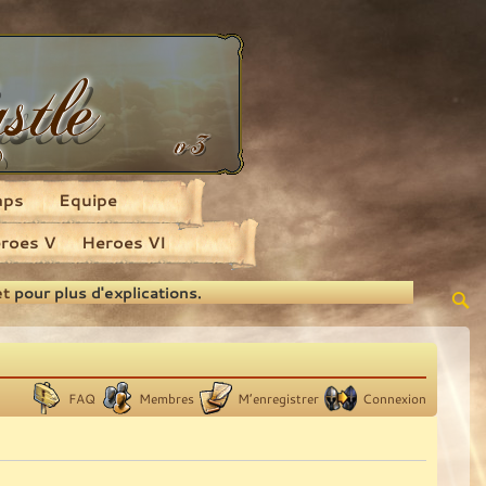
aps
Equipe
roes V
Heroes VI
et
pour plus d'explications.
FAQ
Membres
M’enregistrer
Connexion