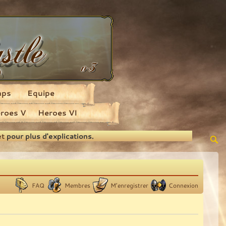
aps
Equipe
roes V
Heroes VI
et
pour plus d'explications.
FAQ
Membres
M’enregistrer
Connexion