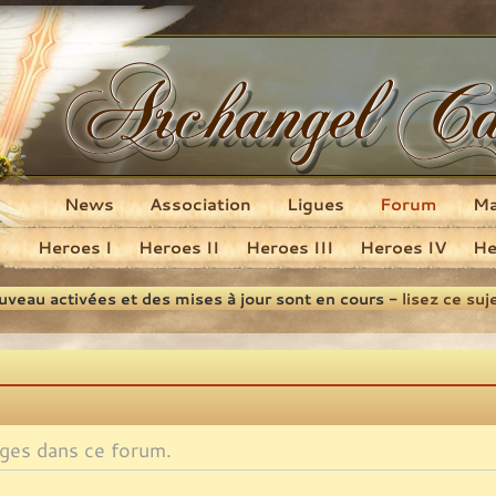
News
Association
Ligues
Forum
M
Heroes I
Heroes II
Heroes III
Heroes IV
He
ouveau activées et des mises à jour sont en cours -
lisez ce suj
ges dans ce forum.