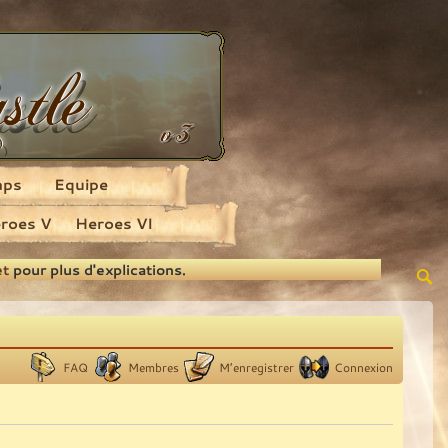
aps
Equipe
roes V
Heroes VI
et
pour plus d'explications.
FAQ
Membres
M’enregistrer
Connexion