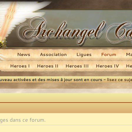
News
Association
Ligues
Forum
M
Heroes I
Heroes II
Heroes III
Heroes IV
He
ouveau activées et des mises à jour sont en cours -
lisez ce suj
ges dans ce forum.