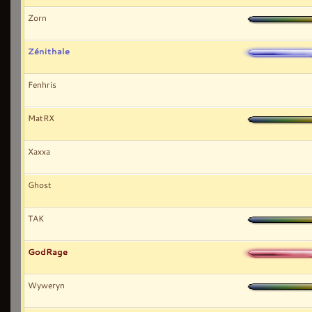
Zorn
Zénithale
Fenhris
MatRX
Xaxxa
Ghost
TAK
GodRage
Wyweryn