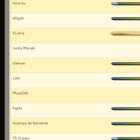
Gourou
elligain
ELalie
Junta Mazaki
Galwan
Loki
MuadDib
haplo
Gustave de Kerverne
Th.Crown