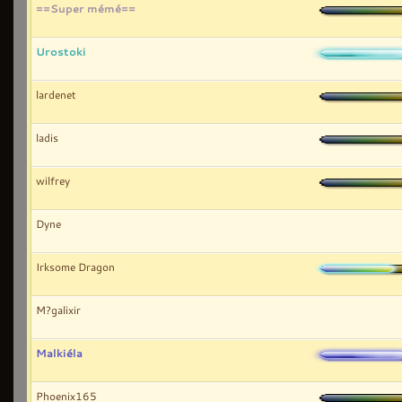
==Super mémé==
Urostoki
lardenet
ladis
wilfrey
Dyne
Irksome Dragon
M?galixir
Malkiéla
Phoenix165