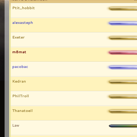
Ptit_hobbit
alexasteph
Exeter
m8mat
pacobac
Kedran
PhilTroll
Thanatoeil
Law