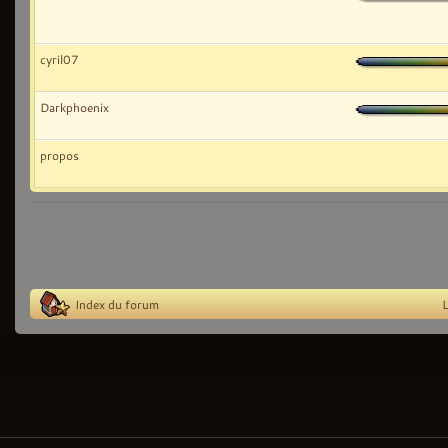
cyril07
Darkphoenix
propos
Index du forum
L