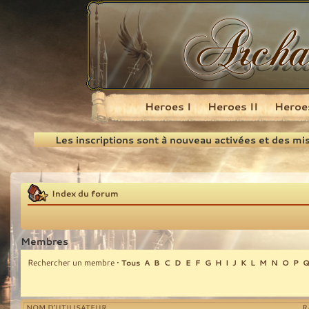
Heroes I
Heroes II
Heroes
Recherche
Les inscriptions sont à nouveau activées et des mi
Index du forum
Membres
Rechercher un membre
•
Tous
A
B
C
D
E
F
G
H
I
J
K
L
M
N
O
P
NOM D’UTILISATEUR
R