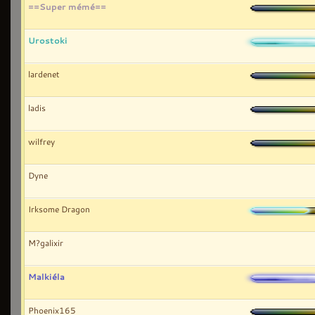
==Super mémé==
Urostoki
lardenet
ladis
wilfrey
Dyne
Irksome Dragon
M?galixir
Malkiéla
Phoenix165