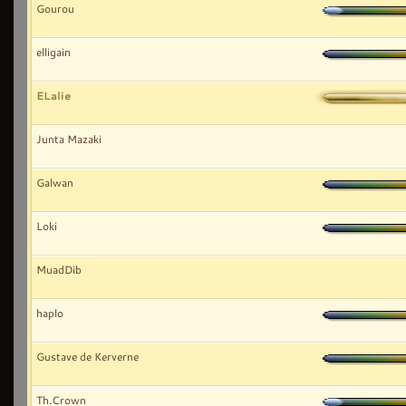
Gourou
elligain
ELalie
Junta Mazaki
Galwan
Loki
MuadDib
haplo
Gustave de Kerverne
Th.Crown