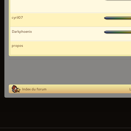
cyril07
Darkphoenix
propos
Index du forum
L