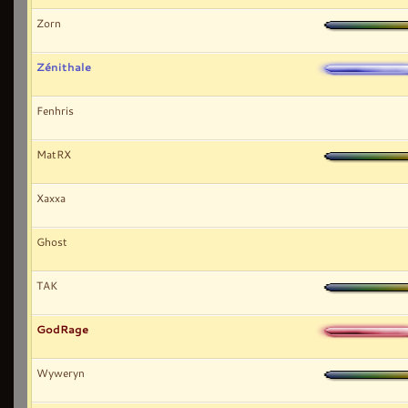
Zorn
Zénithale
Fenhris
MatRX
Xaxxa
Ghost
TAK
GodRage
Wyweryn