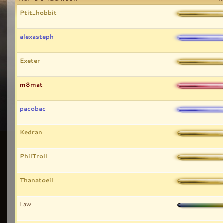
Ptit_hobbit
alexasteph
Exeter
m8mat
pacobac
Kedran
PhilTroll
Thanatoeil
Law