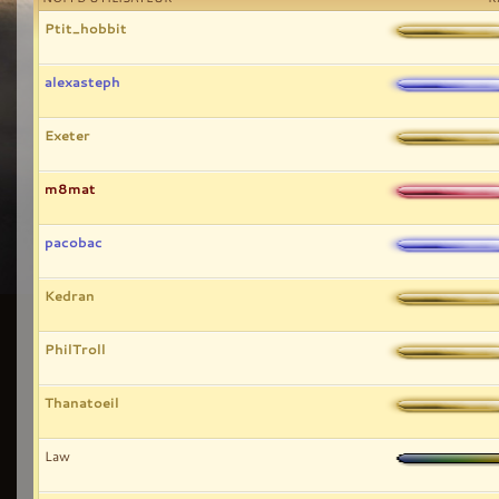
Ptit_hobbit
alexasteph
Exeter
m8mat
pacobac
Kedran
PhilTroll
Thanatoeil
Law