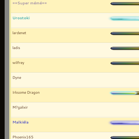
==Super mémé==
Urostoki
lardenet
ladis
wilfrey
Dyne
Irksome Dragon
M?galixir
Malkiéla
Phoenix165