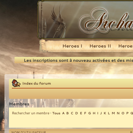
Heroes I
Heroes II
Heroes
Recherche
Les inscriptions sont à nouveau activées et des mi
Index du forum
Membres
Rechercher un membre
•
Tous
A
B
C
D
E
F
G
H
I
J
K
L
M
N
O
P
NOM D’UTILISATEUR
R