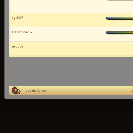
cyril07
Darkphoenix
propos
Index du forum
L