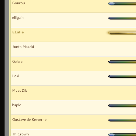
Gourou
elligain
ELalie
Junta Mazaki
Galwan
Loki
MuadDib
haplo
Gustave de Kerverne
Th.Crown