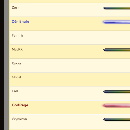
Zorn
Zénithale
Fenhris
MatRX
Xaxxa
Ghost
TAK
GodRage
Wyweryn