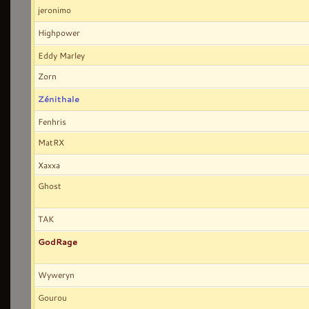
jeronimo
Highpower
Eddy Marley
Zorn
Zénithale
Fenhris
MatRX
Xaxxa
Ghost
TAK
GodRage
Wyweryn
Gourou