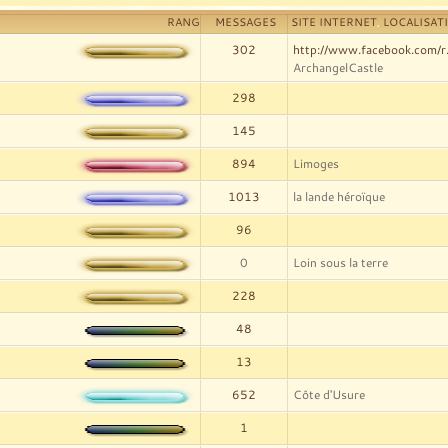
RANG
MESSAGES
SITE INTERNET
,
LOCALISAT
302
http://www.facebook.com/r
ArchangelCastle
298
145
894
Limoges
1013
la lande héroïque
96
0
Loin sous la terre
228
48
13
652
Côte d'Usure
1