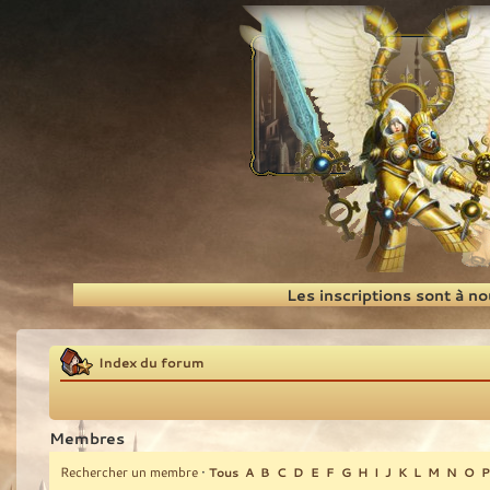
Recherche
Les inscriptions sont à n
Index du forum
Membres
Rechercher un membre
•
Tous
A
B
C
D
E
F
G
H
I
J
K
L
M
N
O
P