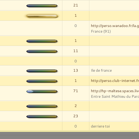
21
1
0
http://perso.wanadoo.fr/la.gu
France (91)
1
11
0
13
Ile de france
1
http://perso.club-internet.f
71
http://hp-maltese.spaces.li
Entre Saint Mathieu du Parc
2
23
0
derriere toi