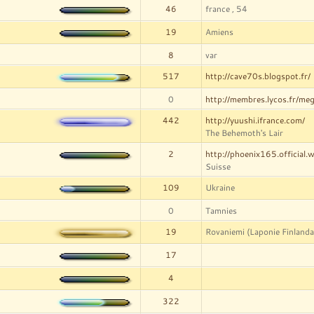
46
france , 54
19
Amiens
8
var
517
http://cave70s.blogspot.fr/
0
http://membres.lycos.fr/meg
442
http://yuushi.ifrance.com/
The Behemoth's Lair
2
http://phoenix165.official.
Suisse
109
Ukraine
0
Tamnies
19
Rovaniemi (Laponie Finlanda
17
4
322