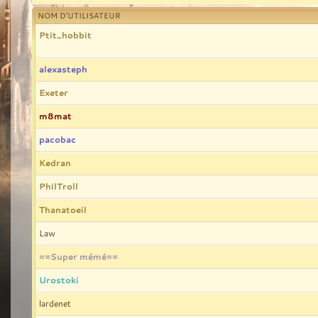
NOM D’UTILISATEUR
Ptit_hobbit
alexasteph
Exeter
m8mat
pacobac
Kedran
PhilTroll
Thanatoeil
Law
==Super mémé==
Urostoki
lardenet