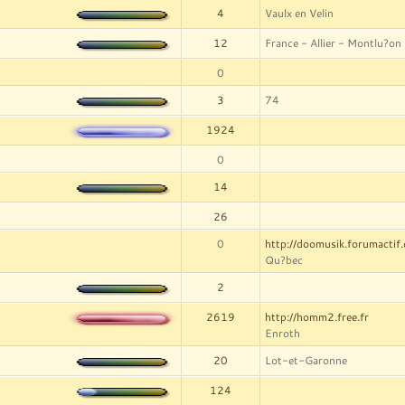
4
Vaulx en Velin
12
France - Allier - Montlu?on
0
3
74
1924
0
14
26
0
http://doomusik.forumactif
Qu?bec
2
2619
http://homm2.free.fr
Enroth
20
Lot-et-Garonne
124