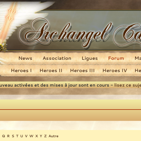
News
Association
Ligues
Forum
M
Heroes I
Heroes II
Heroes III
Heroes IV
He
ouveau activées et des mises à jour sont en cours -
lisez ce suj
Q
R
S
T
U
V
W
X
Y
Z
Autre