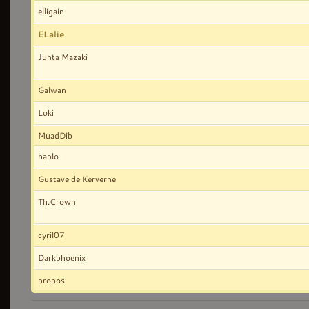
elligain
ELalie
Junta Mazaki
Galwan
Loki
MuadDib
haplo
Gustave de Kerverne
Th.Crown
cyril07
Darkphoenix
propos