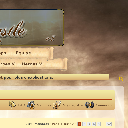
aps
Equipe
roes V
Heroes VI
et
pour plus d'explications.
FAQ
Membres
M’enregistrer
Connexion
3060 membres •
Page
1
sur
62
•
...
1
2
3
4
5
62