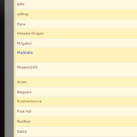
ladis
wilfrey
Dyne
Irksome Dragon
M?galixir
Malkiéla
Phoenix165
Arsen
Baiguera
Koskenkorva
Pask Hal
RozNoir
Dakte