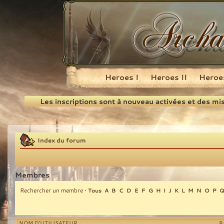
Heroes I
Heroes II
Heroes
Recherche
Les inscriptions sont à nouveau activées et des mi
Index du forum
Membres
Rechercher un membre
•
Tous
A
B
C
D
E
F
G
H
I
J
K
L
M
N
O
P
NOM D’UTILISATEUR
R