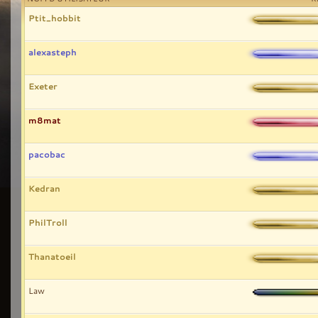
Ptit_hobbit
alexasteph
Exeter
m8mat
pacobac
Kedran
PhilTroll
Thanatoeil
Law