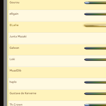
Gourou
elligain
ELalie
Junta Mazaki
Galwan
Loki
MuadDib
haplo
Gustave de Kerverne
Th.Crown