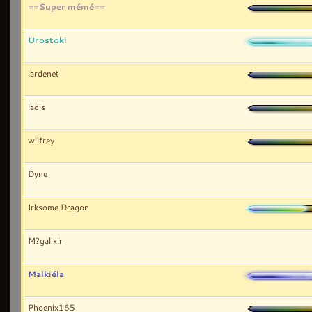
==Super mémé==
Urostoki
lardenet
ladis
wilfrey
Dyne
Irksome Dragon
M?galixir
Malkiéla
Phoenix165