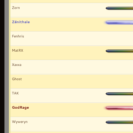
Zorn
Zénithale
Fenhris
MatRX
Xaxxa
Ghost
TAK
GodRage
Wyweryn