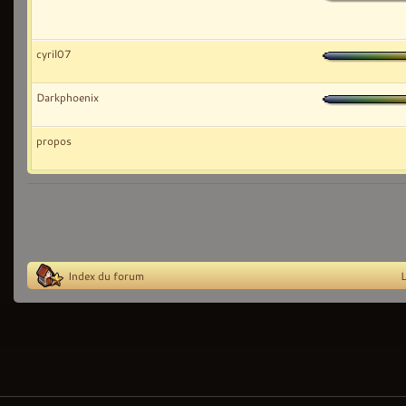
cyril07
Darkphoenix
propos
Index du forum
L