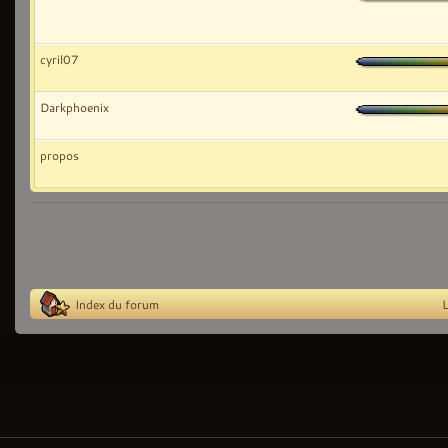
cyril07
Darkphoenix
propos
Index du forum
L