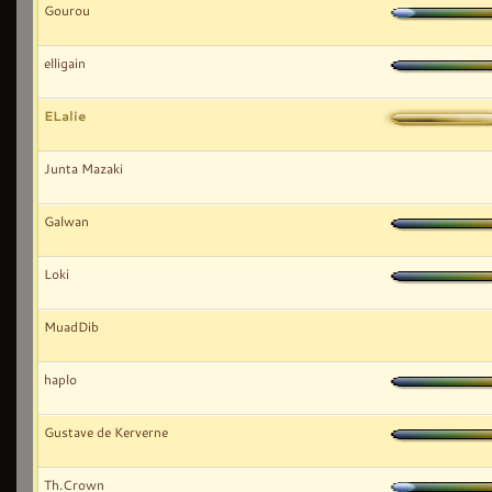
Gourou
elligain
ELalie
Junta Mazaki
Galwan
Loki
MuadDib
haplo
Gustave de Kerverne
Th.Crown