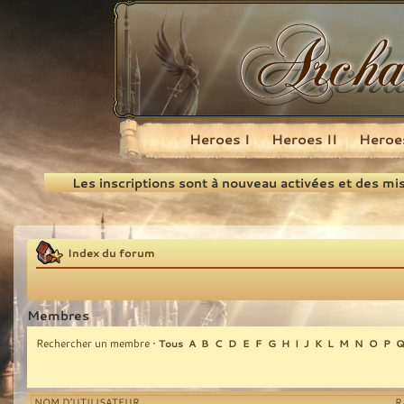
Heroes I
Heroes II
Heroes
Recherche
Les inscriptions sont à nouveau activées et des mi
Index du forum
Membres
Rechercher un membre
•
Tous
A
B
C
D
E
F
G
H
I
J
K
L
M
N
O
P
NOM D’UTILISATEUR
R