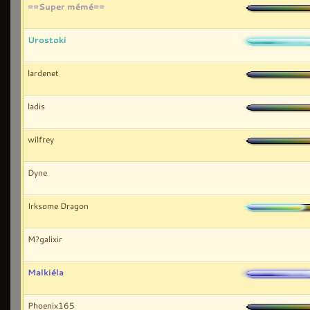
==Super mémé==
Urostoki
lardenet
ladis
wilfrey
Dyne
Irksome Dragon
M?galixir
Malkiéla
Phoenix165