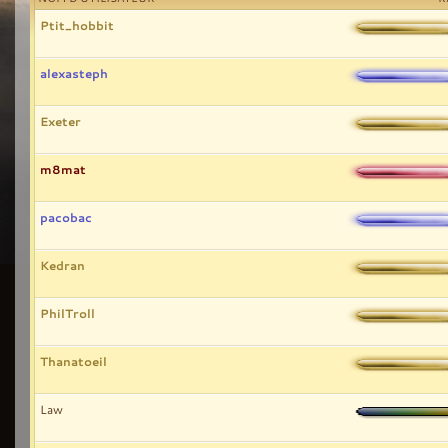
Ptit_hobbit
alexasteph
Exeter
m8mat
pacobac
Kedran
PhilTroll
Thanatoeil
Law