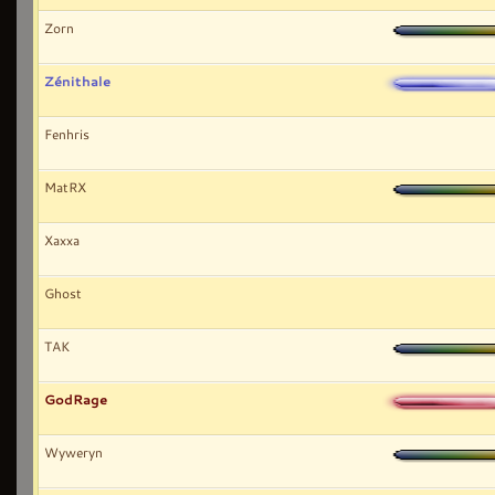
Zorn
Zénithale
Fenhris
MatRX
Xaxxa
Ghost
TAK
GodRage
Wyweryn