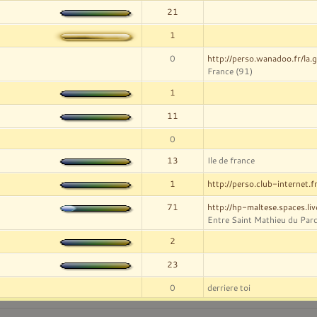
21
1
0
http://perso.wanadoo.fr/la.gu
France (91)
1
11
0
13
Ile de france
1
http://perso.club-internet.f
71
http://hp-maltese.spaces.li
Entre Saint Mathieu du Parc
2
23
0
derriere toi