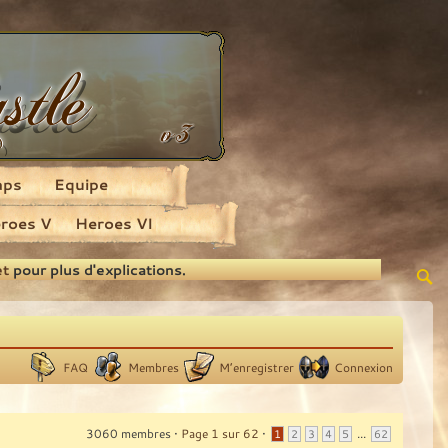
aps
Equipe
roes V
Heroes VI
et
pour plus d'explications.
FAQ
Membres
M’enregistrer
Connexion
3060 membres •
Page
1
sur
62
•
...
1
2
3
4
5
62