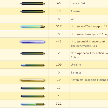
46
france , 54
19
Amiens
8
var
517
http://cave70s.blogspot.fr/
0
http://membres.lycos.fr/meg
442
http://yuushi.ifrance.com/
The Behemoth's Lair
2
http://phoenix165.official.
Suisse
109
Ukraine
0
Tamnies
19
Rovaniemi (Laponie Finlanda
17
4
322