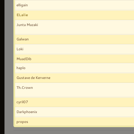
elligain
ELalie
Junta Mazaki
Galwan
Loki
MuadDib
haplo
Gustave de Kerverne
Th.Crown
cyril07
Darkphoenix
propos