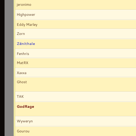
jeronimo
Highpower
Eddy Marley
Zorn
Zénithale
Fenhris
MatRX
Xaxxa
Ghost
TAK
GodRage
Wyweryn
Gourou