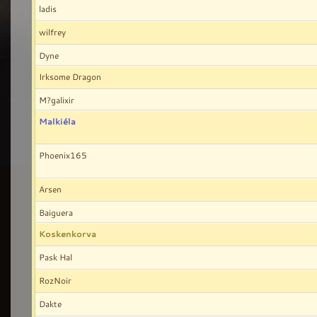
ladis
wilfrey
Dyne
Irksome Dragon
M?galixir
Malkiéla
Phoenix165
Arsen
Baiguera
Koskenkorva
Pask Hal
RozNoir
Dakte