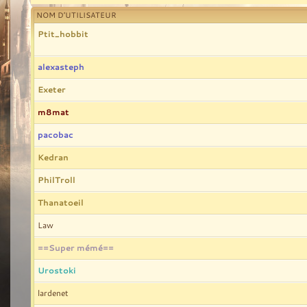
NOM D’UTILISATEUR
Ptit_hobbit
alexasteph
Exeter
m8mat
pacobac
Kedran
PhilTroll
Thanatoeil
Law
==Super mémé==
Urostoki
lardenet