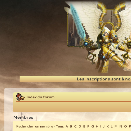
Recherche
Les inscriptions sont à n
Index du forum
Membres
Rechercher un membre
•
Tous
A
B
C
D
E
F
G
H
I
J
K
L
M
N
O
P