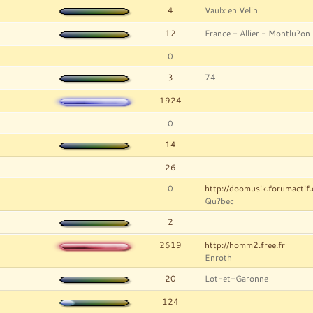
4
Vaulx en Velin
12
France - Allier - Montlu?on
0
3
74
1924
0
14
26
0
http://doomusik.forumactif
Qu?bec
2
2619
http://homm2.free.fr
Enroth
20
Lot-et-Garonne
124