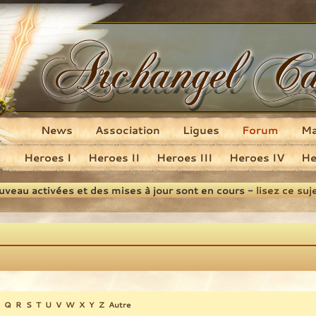
News
Association
Ligues
Forum
M
Heroes I
Heroes II
Heroes III
Heroes IV
He
ouveau activées et des mises à jour sont en cours -
lisez ce suj
Q
R
S
T
U
V
W
X
Y
Z
Autre