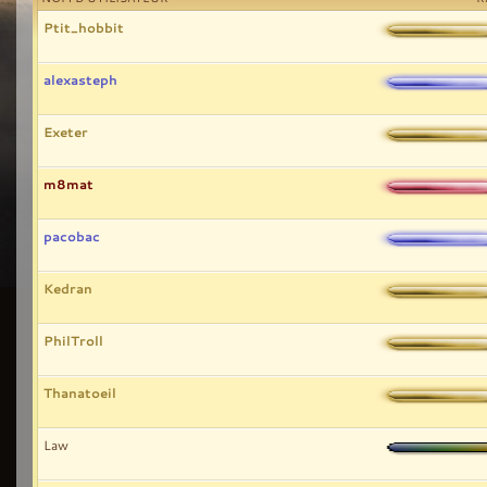
Ptit_hobbit
alexasteph
Exeter
m8mat
pacobac
Kedran
PhilTroll
Thanatoeil
Law