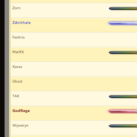
Zorn
Zénithale
Fenhris
MatRX
Xaxxa
Ghost
TAK
GodRage
Wyweryn