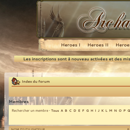
Heroes I
Heroes II
Heroes
Recherche
Les inscriptions sont à nouveau activées et des mi
Index du forum
Membres
Rechercher un membre
•
Tous
A
B
C
D
E
F
G
H
I
J
K
L
M
N
O
P
NOM D’UTILISATEUR
R