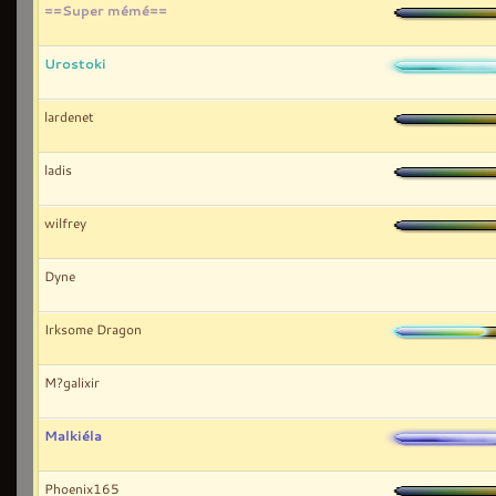
==Super mémé==
Urostoki
lardenet
ladis
wilfrey
Dyne
Irksome Dragon
M?galixir
Malkiéla
Phoenix165