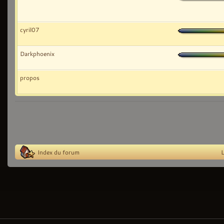
cyril07
Darkphoenix
propos
Index du forum
L