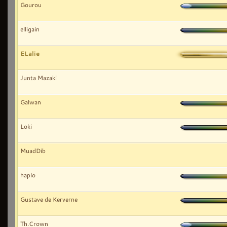
Gourou
elligain
ELalie
Junta Mazaki
Galwan
Loki
MuadDib
haplo
Gustave de Kerverne
Th.Crown