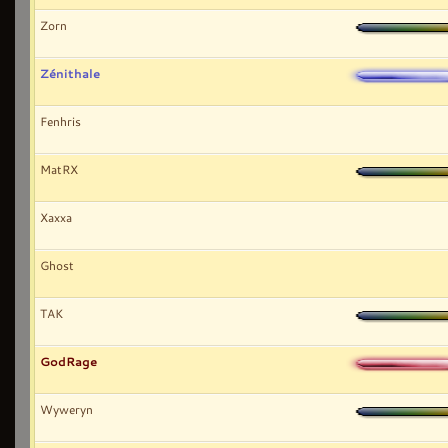
Zorn
Zénithale
Fenhris
MatRX
Xaxxa
Ghost
TAK
GodRage
Wyweryn