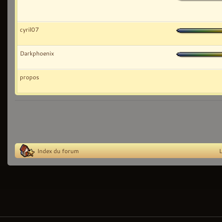
cyril07
Darkphoenix
propos
Index du forum
L