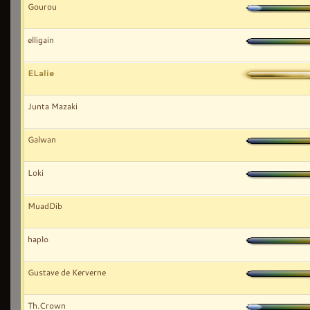
Gourou
elligain
ELalie
Junta Mazaki
Galwan
Loki
MuadDib
haplo
Gustave de Kerverne
Th.Crown