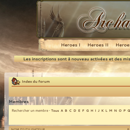
Heroes I
Heroes II
Heroes
Recherche
Les inscriptions sont à nouveau activées et des mi
Index du forum
Membres
Rechercher un membre
•
Tous
A
B
C
D
E
F
G
H
I
J
K
L
M
N
O
P
NOM D’UTILISATEUR
R