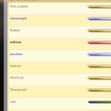
Ptit_hobbit
alexasteph
Exeter
m8mat
pacobac
Kedran
PhilTroll
Thanatoeil
Law