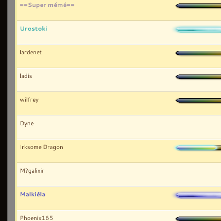
==Super mémé==
Urostoki
lardenet
ladis
wilfrey
Dyne
Irksome Dragon
M?galixir
Malkiéla
Phoenix165