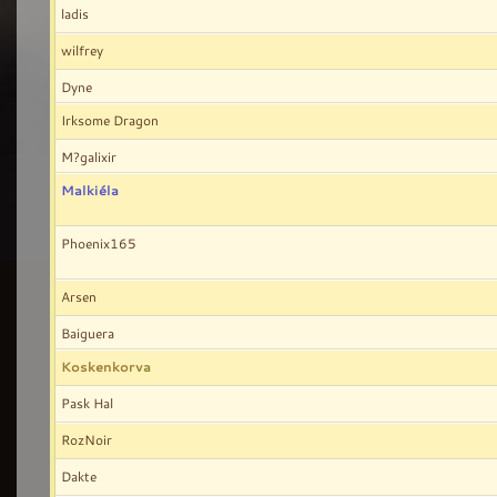
ladis
wilfrey
Dyne
Irksome Dragon
M?galixir
Malkiéla
Phoenix165
Arsen
Baiguera
Koskenkorva
Pask Hal
RozNoir
Dakte