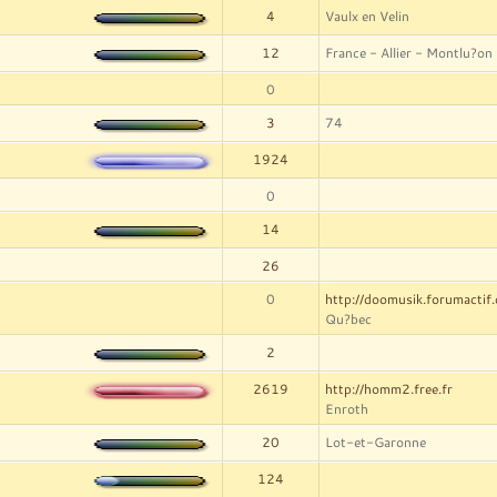
4
Vaulx en Velin
12
France - Allier - Montlu?on
0
3
74
1924
0
14
26
0
http://doomusik.forumactif
Qu?bec
2
2619
http://homm2.free.fr
Enroth
20
Lot-et-Garonne
124