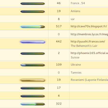
46
france , 54
19
Amiens
8
var
517
http://cave70s.blogspot.fr/
0
http://membres.lycos.fr/meg
442
http://yuushi.ifrance.com/
The Behemoth's Lair
2
http://phoenix165.official.
Suisse
109
Ukraine
0
Tamnies
19
Rovaniemi (Laponie Finlanda
17
4
322