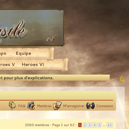
aps
Equipe
roes V
Heroes VI
et
pour plus d'explications.
FAQ
Membres
M’enregistrer
Connexion
3060 membres •
Page
1
sur
62
•
...
1
2
3
4
5
62