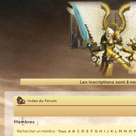
Recherche
Les inscriptions sont à n
Index du forum
Membres
Rechercher un membre
•
Tous
A
B
C
D
E
F
G
H
I
J
K
L
M
N
O
P