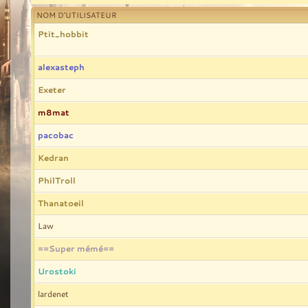
NOM D’UTILISATEUR
Ptit_hobbit
alexasteph
Exeter
m8mat
pacobac
Kedran
PhilTroll
Thanatoeil
Law
==Super mémé==
Urostoki
lardenet