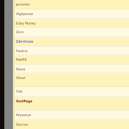
jeronimo
Highpower
Eddy Marley
Zorn
Zénithale
Fenhris
MatRX
Xaxxa
Ghost
TAK
GodRage
Wyweryn
Gourou