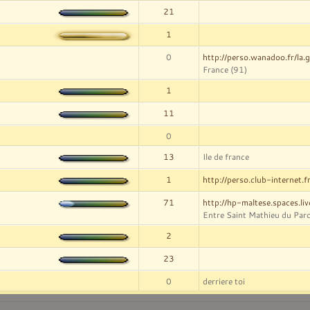
21
1
0
http://perso.wanadoo.fr/la.gu
France (91)
1
11
0
13
Ile de france
1
http://perso.club-internet.f
71
http://hp-maltese.spaces.li
Entre Saint Mathieu du Parc
2
23
0
derriere toi