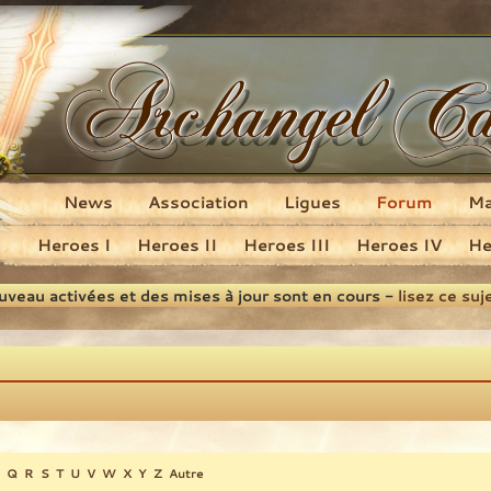
News
Association
Ligues
Forum
M
Heroes I
Heroes II
Heroes III
Heroes IV
He
ouveau activées et des mises à jour sont en cours -
lisez ce suj
Q
R
S
T
U
V
W
X
Y
Z
Autre