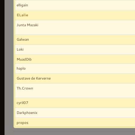
elligain
ELalie
Junta Mazaki
Galwan
Loki
MuadDib
haplo
Gustave de Kerverne
Th.Crown
cyril07
Darkphoenix
propos