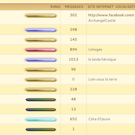
RANG
MESSAGES
SITE INTERNET
,
LOCALISAT
302
http://www.facebook.com/r
ArchangelCastle
298
145
894
Limoges
1013
la lande héroïque
96
0
Loin sous la terre
228
48
13
652
Côte d'Usure
1