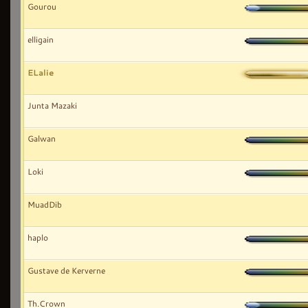
Gourou
elligain
ELalie
Junta Mazaki
Galwan
Loki
MuadDib
haplo
Gustave de Kerverne
Th.Crown