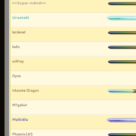
==Super mémé==
Urostoki
lardenet
ladis
wilfrey
Dyne
Irksome Dragon
M?galixir
Malkiéla
Phoenix165