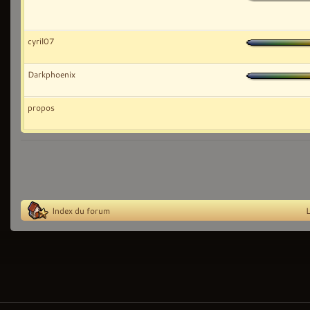
cyril07
Darkphoenix
propos
Index du forum
L