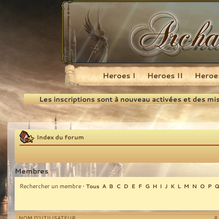
Heroes I
Heroes II
Heroes
Recherche
Les inscriptions sont à nouveau activées et des mi
Index du forum
Membres
Rechercher un membre
•
Tous
A
B
C
D
E
F
G
H
I
J
K
L
M
N
O
P
NOM D’UTILISATEUR
R