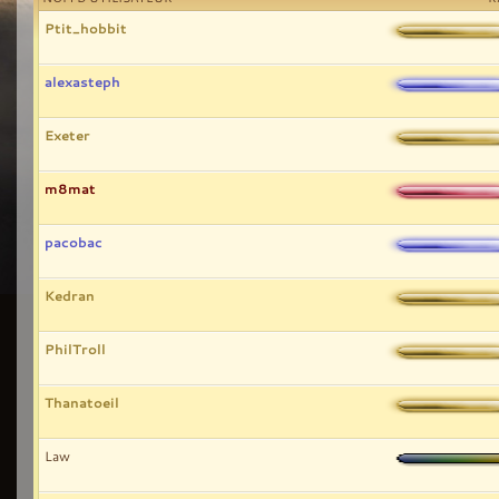
Ptit_hobbit
alexasteph
Exeter
m8mat
pacobac
Kedran
PhilTroll
Thanatoeil
Law