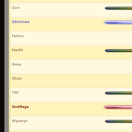
Zorn
Zénithale
Fenhris
MatRX
Xaxxa
Ghost
TAK
GodRage
Wyweryn