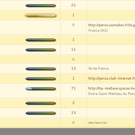
21
1
0
http://perso.wanadoo.fr/la.gu
France (91)
1
11
0
13
Ile de france
1
http://perso.club-internet.f
71
http://hp-maltese.spaces.li
Entre Saint Mathieu du Parc
2
23
0
derriere toi