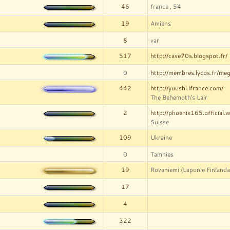
46
france , 54
19
Amiens
8
var
517
http://cave70s.blogspot.fr/
0
http://membres.lycos.fr/meg
442
http://yuushi.ifrance.com/
The Behemoth's Lair
2
http://phoenix165.official.
Suisse
109
Ukraine
0
Tamnies
19
Rovaniemi (Laponie Finlanda
17
4
322