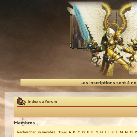
Recherche
Les inscriptions sont à n
Index du forum
Membres
Rechercher un membre
•
Tous
A
B
C
D
E
F
G
H
I
J
K
L
M
N
O
P