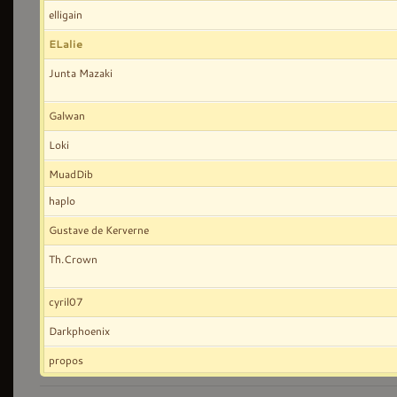
elligain
ELalie
Junta Mazaki
Galwan
Loki
MuadDib
haplo
Gustave de Kerverne
Th.Crown
cyril07
Darkphoenix
propos