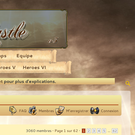
aps
Equipe
roes V
Heroes VI
et
pour plus d'explications.
FAQ
Membres
M’enregistrer
Connexion
3060 membres •
Page
1
sur
62
•
...
1
2
3
4
5
62