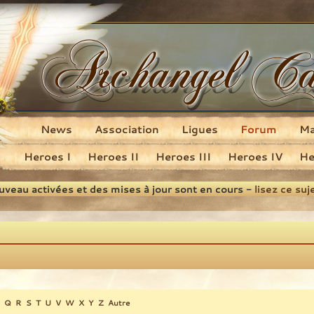
News
Association
Ligues
Forum
M
Heroes I
Heroes II
Heroes III
Heroes IV
He
ouveau activées et des mises à jour sont en cours -
lisez ce suj
Q
R
S
T
U
V
W
X
Y
Z
Autre