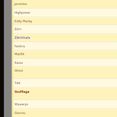
jeronimo
Highpower
Eddy Marley
Zorn
Zénithale
Fenhris
MatRX
Xaxxa
Ghost
TAK
GodRage
Wyweryn
Gourou