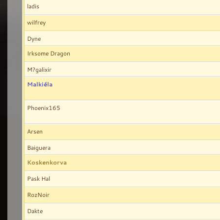
ladis
wilfrey
Dyne
Irksome Dragon
M?galixir
Malkiéla
Phoenix165
Arsen
Baiguera
Koskenkorva
Pask Hal
RozNoir
Dakte