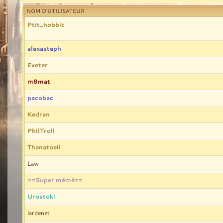
NOM D’UTILISATEUR
Ptit_hobbit
alexasteph
Exeter
m8mat
pacobac
Kedran
PhilTroll
Thanatoeil
Law
==Super mémé==
Urostoki
lardenet