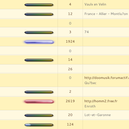
4
Vaulx en Velin
12
France - Allier - Montlu?on
0
3
74
1924
0
14
26
0
http://doomusik.forumactif
Qu?bec
2
2619
http://homm2.free.fr
Enroth
20
Lot-et-Garonne
124