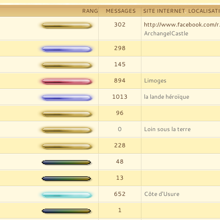
RANG
MESSAGES
SITE INTERNET
,
LOCALISAT
302
http://www.facebook.com/r
ArchangelCastle
298
145
894
Limoges
1013
la lande héroïque
96
0
Loin sous la terre
228
48
13
652
Côte d'Usure
1