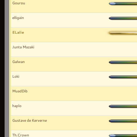
Gourou
elligain
ELalie
Junta Mazaki
Galwan
Loki
MuadDib
haplo
Gustave de Kerverne
Th.Crown