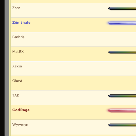
Zorn
Zénithale
Fenhris
MatRX
Xaxxa
Ghost
TAK
GodRage
Wyweryn