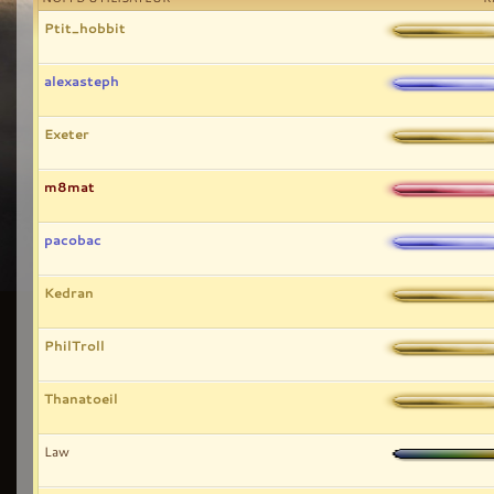
Ptit_hobbit
alexasteph
Exeter
m8mat
pacobac
Kedran
PhilTroll
Thanatoeil
Law