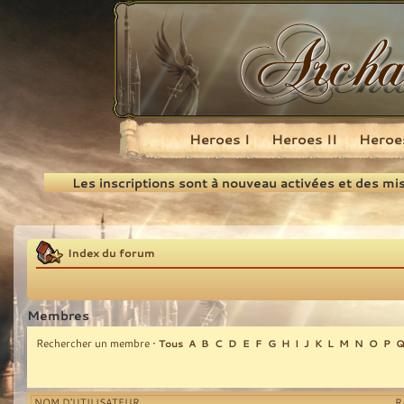
Heroes I
Heroes II
Heroes
Recherche
Les inscriptions sont à nouveau activées et des mi
Index du forum
Membres
Rechercher un membre
•
Tous
A
B
C
D
E
F
G
H
I
J
K
L
M
N
O
P
NOM D’UTILISATEUR
R