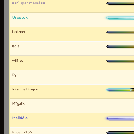
==Super mémé==
Urostoki
lardenet
ladis
wilfrey
Dyne
Irksome Dragon
M?galixir
Malkiéla
Phoenix165