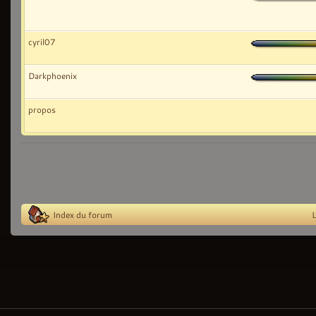
cyril07
Darkphoenix
propos
Index du forum
L