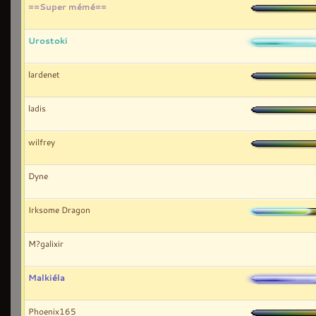
==Super mémé==
Urostoki
lardenet
ladis
wilfrey
Dyne
Irksome Dragon
M?galixir
Malkiéla
Phoenix165