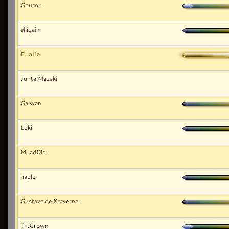
Gourou
elligain
ELalie
Junta Mazaki
Galwan
Loki
MuadDib
haplo
Gustave de Kerverne
Th.Crown