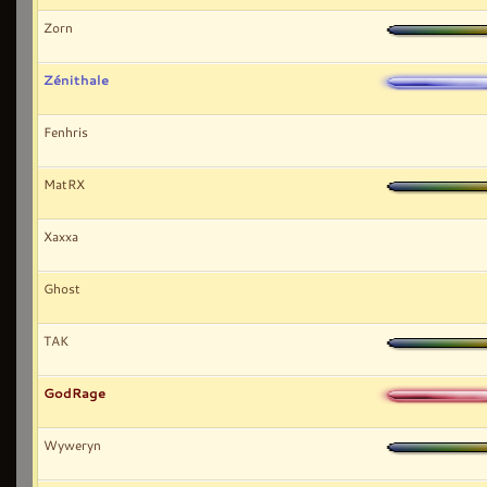
Zorn
Zénithale
Fenhris
MatRX
Xaxxa
Ghost
TAK
GodRage
Wyweryn