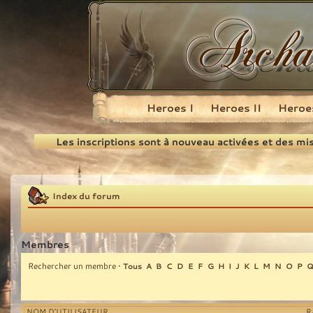
Heroes I
Heroes II
Heroes
Recherche
Les inscriptions sont à nouveau activées et des mi
Index du forum
Membres
Rechercher un membre
•
Tous
A
B
C
D
E
F
G
H
I
J
K
L
M
N
O
P
NOM D’UTILISATEUR
R