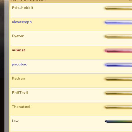
Ptit_hobbit
alexasteph
Exeter
m8mat
pacobac
Kedran
PhilTroll
Thanatoeil
Law