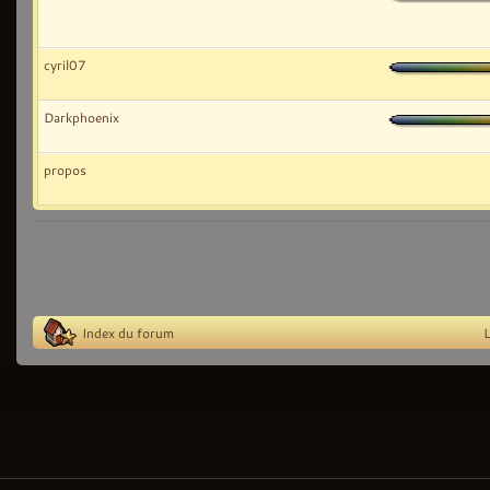
cyril07
Darkphoenix
propos
Index du forum
L