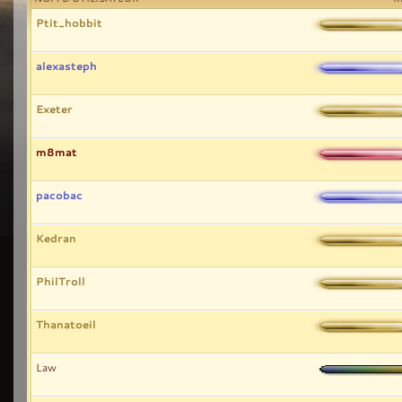
Ptit_hobbit
alexasteph
Exeter
m8mat
pacobac
Kedran
PhilTroll
Thanatoeil
Law