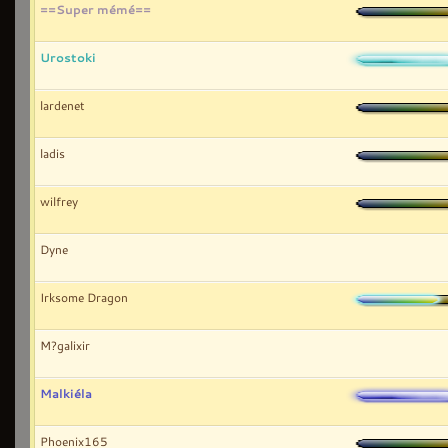
==Super mémé==
Urostoki
lardenet
ladis
wilfrey
Dyne
Irksome Dragon
M?galixir
Malkiéla
Phoenix165