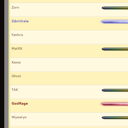
Zorn
Zénithale
Fenhris
MatRX
Xaxxa
Ghost
TAK
GodRage
Wyweryn