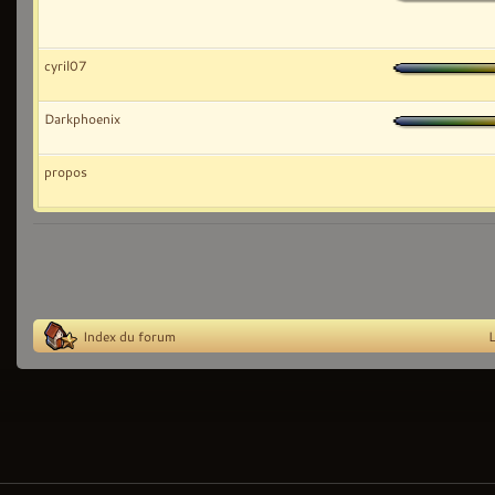
cyril07
Darkphoenix
propos
Index du forum
L