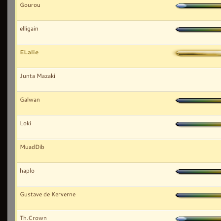
Gourou
elligain
ELalie
Junta Mazaki
Galwan
Loki
MuadDib
haplo
Gustave de Kerverne
Th.Crown