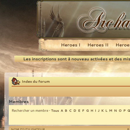
Heroes I
Heroes II
Heroes
Recherche
Les inscriptions sont à nouveau activées et des mi
Index du forum
Membres
Rechercher un membre
•
Tous
A
B
C
D
E
F
G
H
I
J
K
L
M
N
O
P
NOM D’UTILISATEUR
R