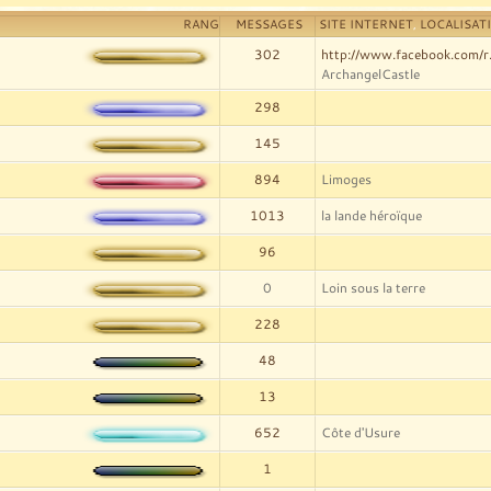
RANG
MESSAGES
SITE INTERNET
,
LOCALISAT
302
http://www.facebook.com/r
ArchangelCastle
298
145
894
Limoges
1013
la lande héroïque
96
0
Loin sous la terre
228
48
13
652
Côte d'Usure
1