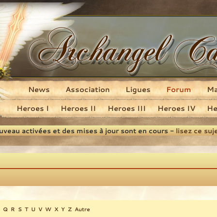
News
Association
Ligues
Forum
M
Heroes I
Heroes II
Heroes III
Heroes IV
He
ouveau activées et des mises à jour sont en cours -
lisez ce suj
Q
R
S
T
U
V
W
X
Y
Z
Autre