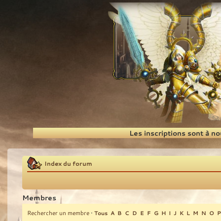
Recherche
Les inscriptions sont à n
Index du forum
Membres
Rechercher un membre
•
Tous
A
B
C
D
E
F
G
H
I
J
K
L
M
N
O
P