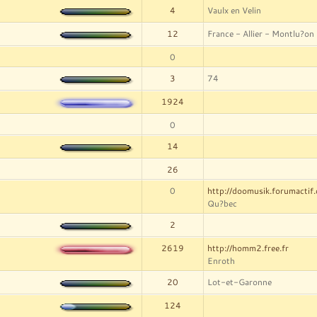
4
Vaulx en Velin
12
France - Allier - Montlu?on
0
3
74
1924
0
14
26
0
http://doomusik.forumactif
Qu?bec
2
2619
http://homm2.free.fr
Enroth
20
Lot-et-Garonne
124