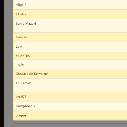
elligain
ELalie
Junta Mazaki
Galwan
Loki
MuadDib
haplo
Gustave de Kerverne
Th.Crown
cyril07
Darkphoenix
propos