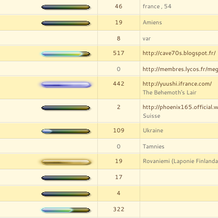
46
france , 54
19
Amiens
8
var
517
http://cave70s.blogspot.fr/
0
http://membres.lycos.fr/meg
442
http://yuushi.ifrance.com/
The Behemoth's Lair
2
http://phoenix165.official.
Suisse
109
Ukraine
0
Tamnies
19
Rovaniemi (Laponie Finlanda
17
4
322