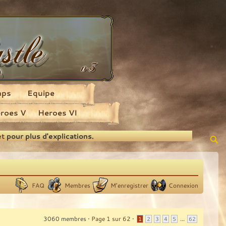
aps
Equipe
roes V
Heroes VI
et
pour plus d'explications.
FAQ
Membres
M’enregistrer
Connexion
3060 membres •
Page
1
sur
62
•
...
1
2
3
4
5
62