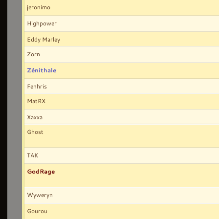
jeronimo
Highpower
Eddy Marley
Zorn
Zénithale
Fenhris
MatRX
Xaxxa
Ghost
TAK
GodRage
Wyweryn
Gourou