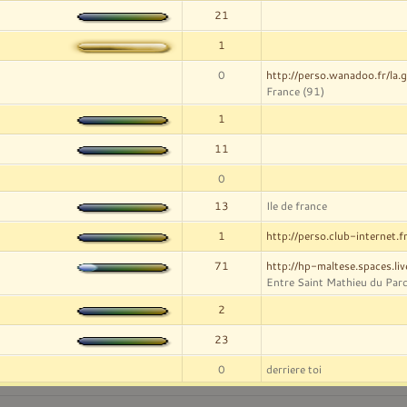
21
1
0
http://perso.wanadoo.fr/la.gu
France (91)
1
11
0
13
Ile de france
1
http://perso.club-internet.f
71
http://hp-maltese.spaces.li
Entre Saint Mathieu du Parc
2
23
0
derriere toi