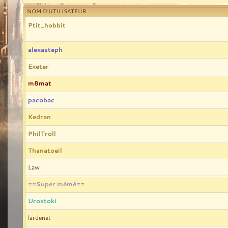
NOM D’UTILISATEUR
Ptit_hobbit
alexasteph
Exeter
m8mat
pacobac
Kedran
PhilTroll
Thanatoeil
Law
==Super mémé==
Urostoki
lardenet