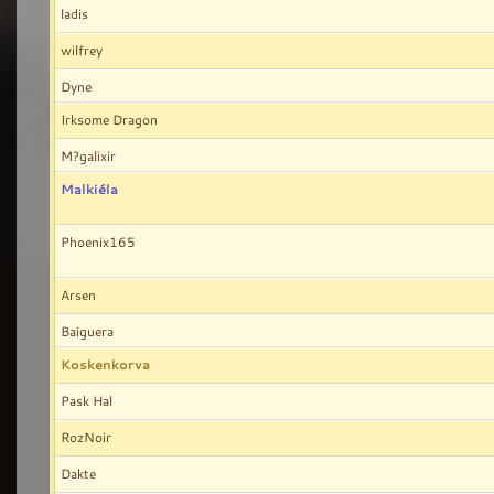
ladis
wilfrey
Dyne
Irksome Dragon
M?galixir
Malkiéla
Phoenix165
Arsen
Baiguera
Koskenkorva
Pask Hal
RozNoir
Dakte