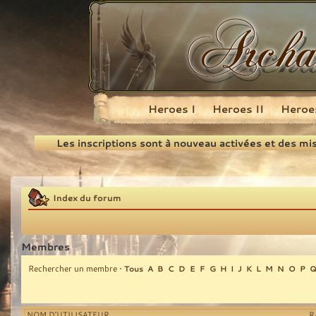
Heroes I
Heroes II
Heroes
Recherche
Les inscriptions sont à nouveau activées et des mi
Index du forum
Membres
Rechercher un membre
•
Tous
A
B
C
D
E
F
G
H
I
J
K
L
M
N
O
P
NOM D’UTILISATEUR
R