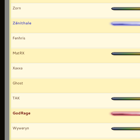
Zorn
Zénithale
Fenhris
MatRX
Xaxxa
Ghost
TAK
GodRage
Wyweryn