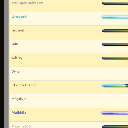
==Super mémé==
Urostoki
lardenet
ladis
wilfrey
Dyne
Irksome Dragon
M?galixir
Malkiéla
Phoenix165