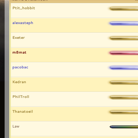
Ptit_hobbit
alexasteph
Exeter
m8mat
pacobac
Kedran
PhilTroll
Thanatoeil
Law