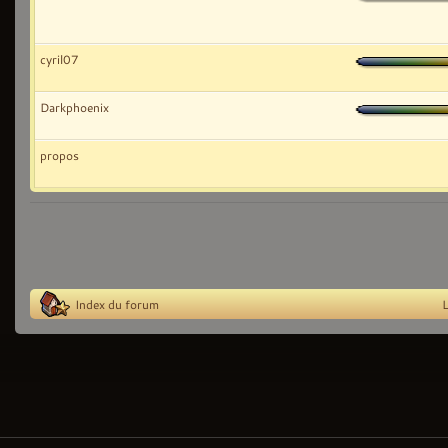
cyril07
Darkphoenix
propos
Index du forum
L