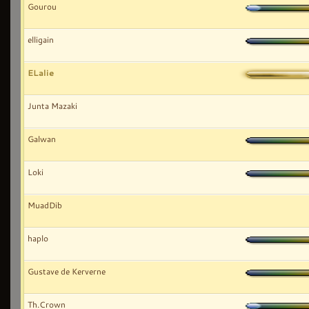
Gourou
elligain
ELalie
Junta Mazaki
Galwan
Loki
MuadDib
haplo
Gustave de Kerverne
Th.Crown