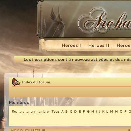
Heroes I
Heroes II
Heroes
Recherche
Les inscriptions sont à nouveau activées et des mi
Index du forum
Membres
Rechercher un membre
•
Tous
A
B
C
D
E
F
G
H
I
J
K
L
M
N
O
P
NOM D’UTILISATEUR
R