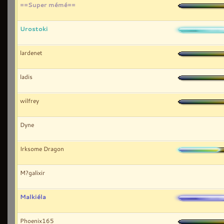
==Super mémé==
Urostoki
lardenet
ladis
wilfrey
Dyne
Irksome Dragon
M?galixir
Malkiéla
Phoenix165