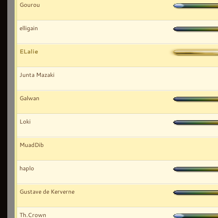
Gourou
elligain
ELalie
Junta Mazaki
Galwan
Loki
MuadDib
haplo
Gustave de Kerverne
Th.Crown