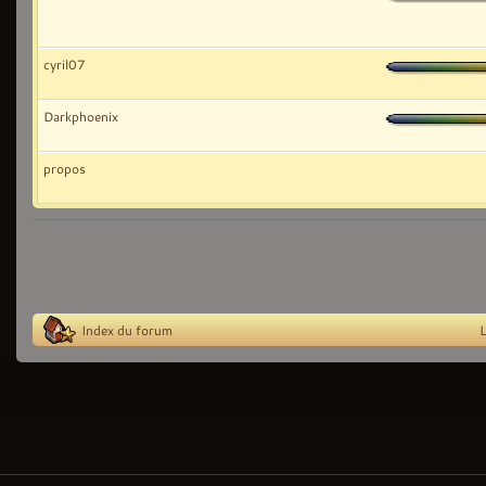
cyril07
Darkphoenix
propos
Index du forum
L