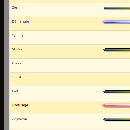
Zorn
Zénithale
Fenhris
MatRX
Xaxxa
Ghost
TAK
GodRage
Wyweryn