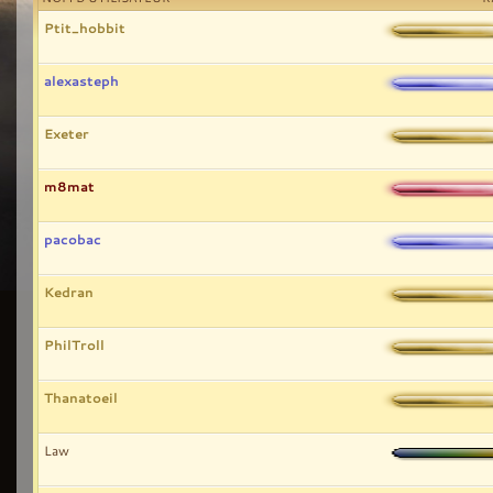
Ptit_hobbit
alexasteph
Exeter
m8mat
pacobac
Kedran
PhilTroll
Thanatoeil
Law